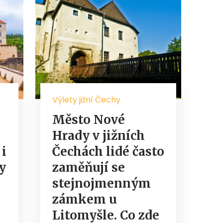
Výlety jižní Čechy
Město Nové
Hrady v jižních
 i
Čechách lidé často
y
zaměňují se
stejnojmenným
zámkem u
Litomyšle. Co zde