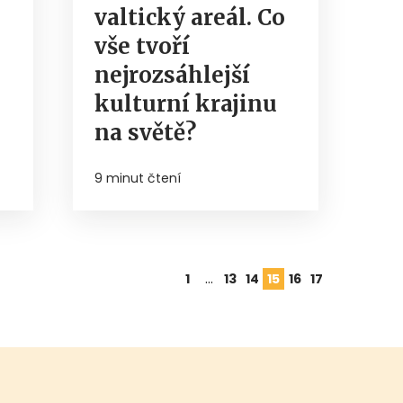
valtický areál. Co
vše tvoří
nejrozsáhlejší
kulturní krajinu
na světě?
9 minut čtení
…
1
13
14
15
16
17