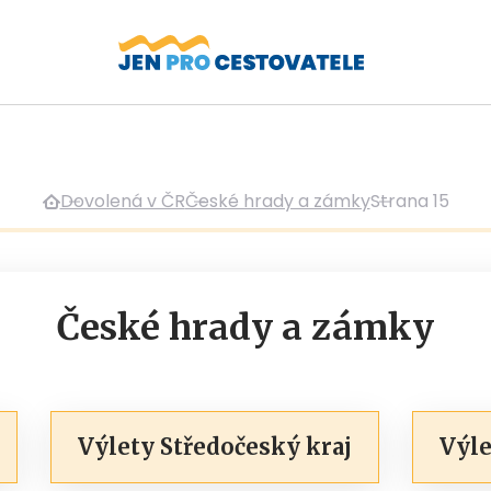
Dovolená v ČR
České hrady a zámky
Strana 15
České hrady a zámky
Výlety Středočeský kraj
Výle