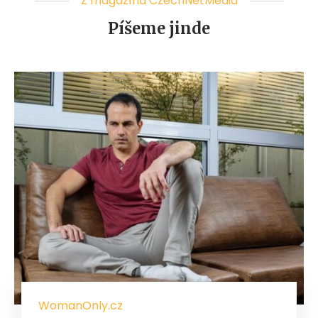
Z magazínů CzechNetMedia
Píšeme jinde
WomanOnly.cz