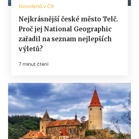
Dovolená v ČR
Nejkrásnější české město Telč.
Proč jej National Geographic
zařadil na seznam nejlepších
výletů?
7 minut čtení