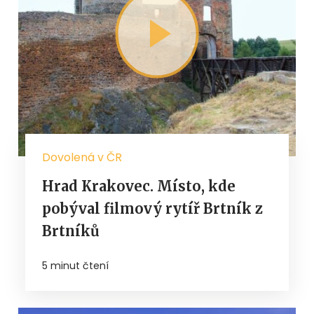
Dovolená v ČR
Hrad Krakovec. Místo, kde
pobýval filmový rytíř Brtník z
Brtníků
5 minut čtení