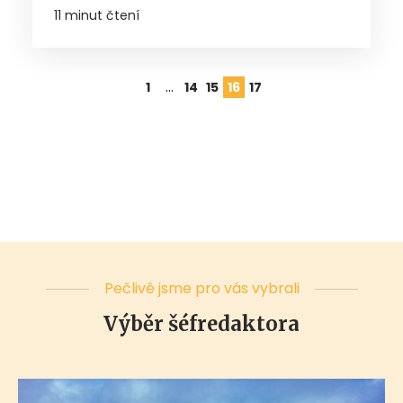
11 minut čtení
…
1
14
15
16
17
Pečlivě jsme pro vás vybrali
Výběr šéfredaktora