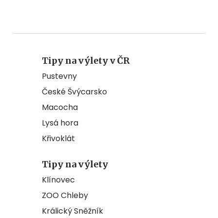
Tipy na výlety v ČR
Pustevny
České Švýcarsko
Macocha
Lysá hora
Křivoklát
Tipy na výlety
Klínovec
ZOO Chleby
Králický Sněžník