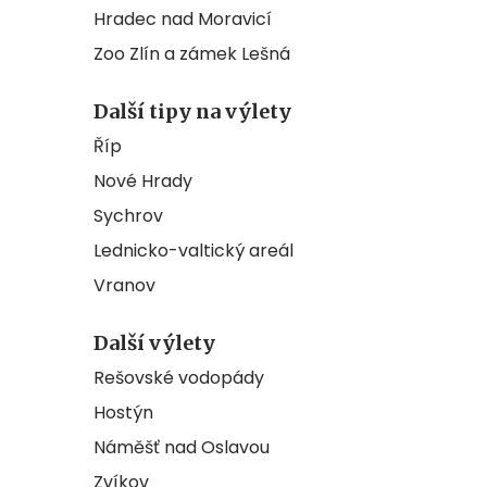
Hradec nad Moravicí
Zoo Zlín a zámek Lešná
Další tipy na výlety
Říp
Nové Hrady
Sychrov
Lednicko-valtický areál
Vranov
Další výlety
Rešovské vodopády
Hostýn
Náměšť nad Oslavou
Zvíkov