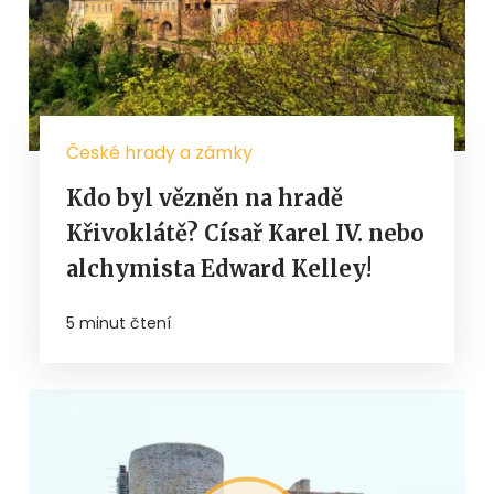
České hrady a zámky
Kdo byl vězněn na hradě
Křivoklátě? Císař Karel IV. nebo
alchymista Edward Kelley!
5 minut čtení