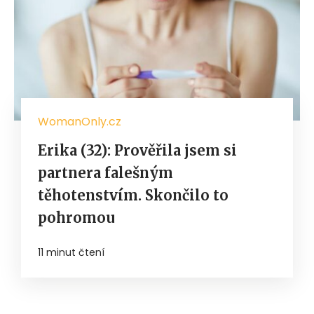
WomanOnly.cz
Erika (32): Prověřila jsem si
partnera falešným
těhotenstvím. Skončilo to
pohromou
11 minut čtení