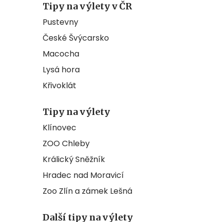
Tipy na výlety v ČR
Pustevny
České Švýcarsko
Macocha
Lysá hora
Křivoklát
Tipy na výlety
Klínovec
ZOO Chleby
Králický Sněžník
Hradec nad Moravicí
Zoo Zlín a zámek Lešná
Další tipy na výlety