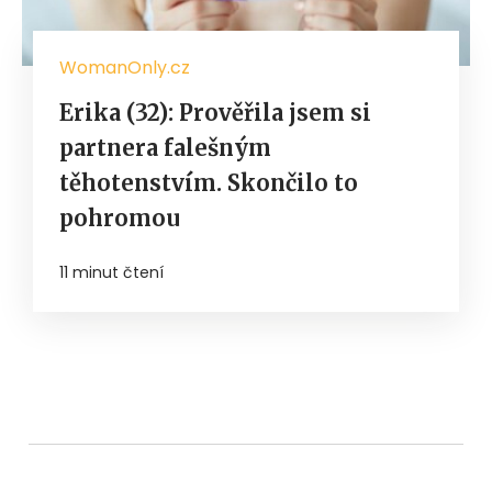
WomanOnly.cz
Erika (32): Prověřila jsem si
partnera falešným
těhotenstvím. Skončilo to
pohromou
11 minut čtení