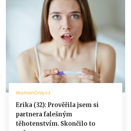
WomanOnly.cz
Erika (32): Prověřila jsem si
partnera falešným
těhotenstvím. Skončilo to