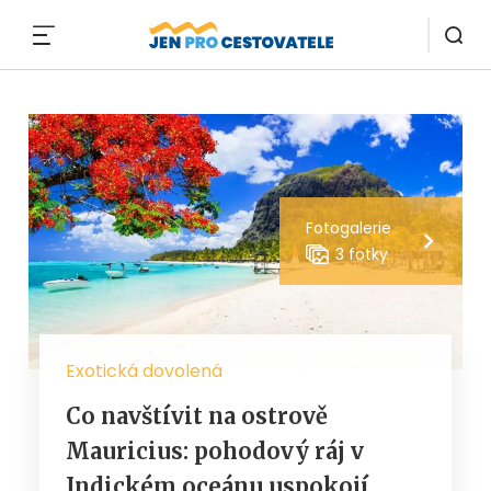
MENU
Fotogalerie
3 fotky
Exotická dovolená
Co navštívit na ostrově
Mauricius: pohodový ráj v
Indickém oceánu uspokojí