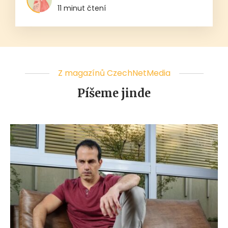
11 minut čtení
Z magazínů CzechNetMedia
Píšeme jinde