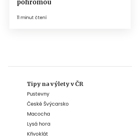
pohromou
11 minut čtení
Tipy na výlety v ČR
Pustevny
České Švýcarsko
Macocha
Lysá hora
Křivoklát