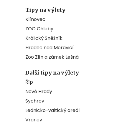
Tipy na výlety
Klínovec
ZOO Chleby
Králický Sněžník
Hradec nad Moravicí
Zoo Zlín a zámek Lešná
Další tipy na výlety
Říp
Nové Hrady
Sychrov
Lednicko-valtický areál
Vranov