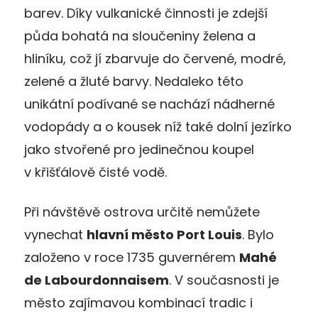
barev. Díky vulkanické činnosti je zdejší
půda bohatá na sloučeniny želena a
hliníku, což jí zbarvuje do červené, modré,
zelené a žluté barvy. Nedaleko této
unikátní podívané se nachází nádherné
vodopády a o kousek níž také dolní jezírko
jako stvořené pro jedinečnou koupel
v křišťálově čisté vodě.
Při návštěvě ostrova určitě nemůžete
vynechat
hlavní město Port Louis
. Bylo
založeno v roce 1735 guvernérem
Mahé
de Labourdonnaisem
. V současnosti je
město zajímavou kombinací tradic i