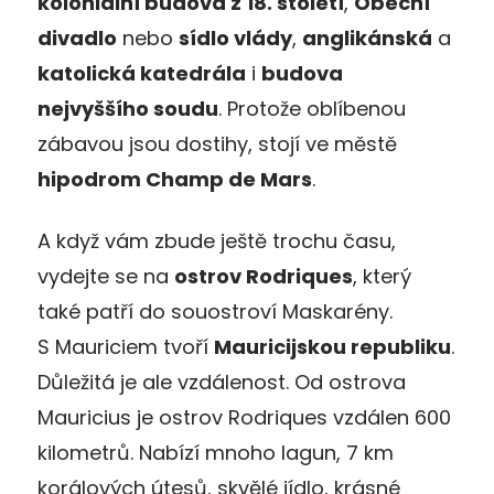
koloniální budova z 18. století
,
Obecní
divadlo
nebo
sídlo vlády
,
anglikánská
a
katolická katedrála
i
budova
nejvyššího soudu
. Protože oblíbenou
zábavou jsou dostihy, stojí ve městě
hipodrom Champ de Mars
.
A když vám zbude ještě trochu času,
vydejte se na
ostrov Rodriques
, který
také patří do souostroví Maskarény.
S Mauriciem tvoří
Mauricijskou republiku
.
Důležitá je ale vzdálenost. Od ostrova
Mauricius je ostrov Rodriques vzdálen 600
kilometrů. Nabízí mnoho lagun, 7 km
korálových útesů, skvělé jídlo, krásné