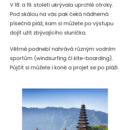
V 18. a 19. století ukrývala uprchlé otroky.
Pod skálou na vás pak čeká nádherná
písečná pláž, kam si můžete po výstupu
dojít užít zbývajícího sluníčka.
Větrné podnebí nahrává různým vodním
sportům (windsurfing či kite-boarding).
Půjčit si můžete i koně a projet se po pláži.