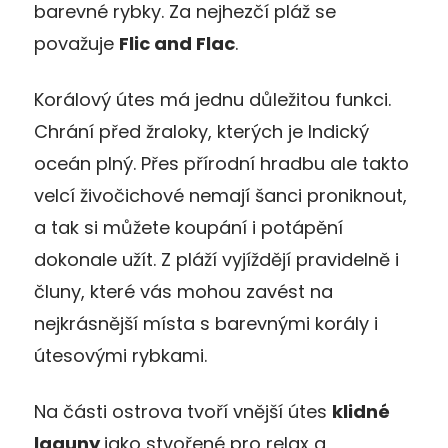
barevné rybky. Za nejhezčí pláž se
považuje
Flic and Flac
.
Korálový útes má jednu důležitou funkci.
Chrání před žraloky, kterých je Indický
oceán plný. Přes přírodní hradbu ale takto
velcí živočichové nemají šanci proniknout,
a tak si můžete koupání i potápění
dokonale užít. Z pláží vyjíždějí pravidelně i
čluny, které vás mohou zavést na
nejkrásnější místa s barevnými korály i
útesovými rybkami.
Na části ostrova tvoří vnější útes
klidné
laguny
jako stvořené pro relax a