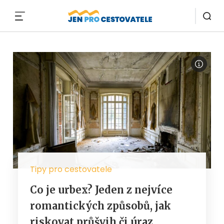
MENU
Tipy pro cestovatele
Co je urbex? Jeden z nejvíce
romantických způsobů, jak
riskovat průšvih či úraz