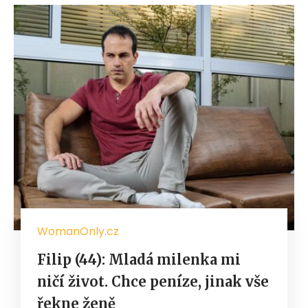
WomanOnly.cz
Filip (44): Mladá milenka mi
ničí život. Chce peníze, jinak vše
řekne ženě