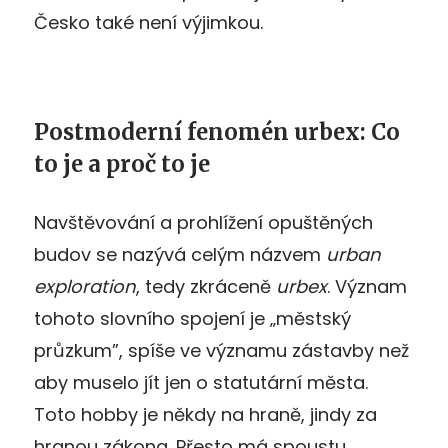
Česko také není výjimkou.
Postmoderní fenomén urbex: Co
to je a proč to je
Navštěvování a prohlížení opuštěných
budov se nazývá celým názvem
urban
exploration
, tedy zkráceně
urbex
. Význam
tohoto slovního spojení je „městský
průzkum”, spíše ve významu zástavby než
aby muselo jít jen o statutární města.
Toto hobby je někdy na hraně, jindy za
hranou zákona. Přesto má spoustu