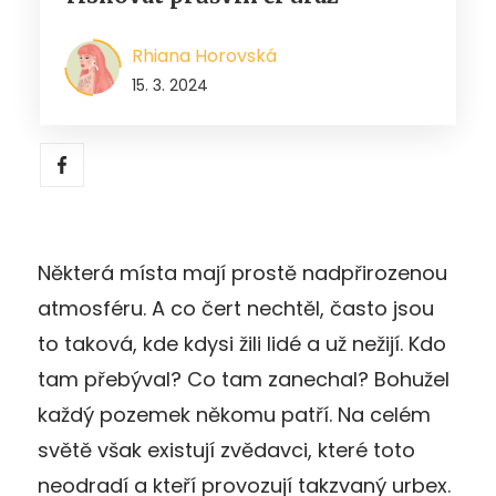
Rhiana Horovská
15. 3. 2024
Některá místa mají prostě nadpřirozenou
atmosféru. A co čert nechtěl, často jsou
to taková, kde kdysi žili lidé a už nežijí. Kdo
tam přebýval? Co tam zanechal? Bohužel
každý pozemek někomu patří. Na celém
světě však existují zvědavci, které toto
neodradí a kteří provozují takzvaný urbex.