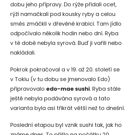
dobu jeho přípravy. Do rýže přidali ocet,
rýži namačkali pod kousky ryby a celou
směs zmáčkli v dřevěné krabici. Tam jídlo
odpočívalo několik hodin nebo dní. Ryba
v té době nebyla syrová. Buď ji vařili nebo
nakládali.
Pokrok pokračoval a v 19. až 20. století se
v Tokiu (v tu dobu se jmenovalo Edo)
připravovalo
edo-mae sushi
. Ryba stále
ještě nebyla podávána syrová a tato
varianta byla asi třikrát větší než to dnešní.
Poslední etapou byl vznik sushi tak, jak ho
známe dnes. To přišlo na počátku 20.