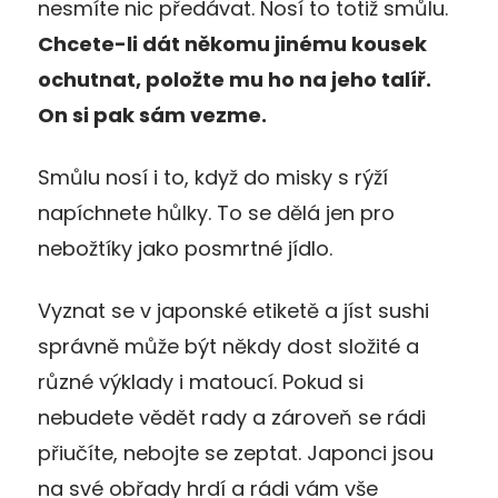
nesmíte nic předávat. Nosí to totiž smůlu.
Chcete-li dát někomu jinému kousek
ochutnat, položte mu ho na jeho talíř.
On si pak sám vezme.
Smůlu nosí i to, když do misky s rýží
napíchnete hůlky. To se dělá jen pro
nebožtíky jako posmrtné jídlo.
Vyznat se v japonské etiketě a jíst sushi
správně může být někdy dost složité a
různé výklady i matoucí. Pokud si
nebudete vědět rady a zároveň se rádi
přiučíte, nebojte se zeptat. Japonci jsou
na své obřady hrdí a rádi vám vše