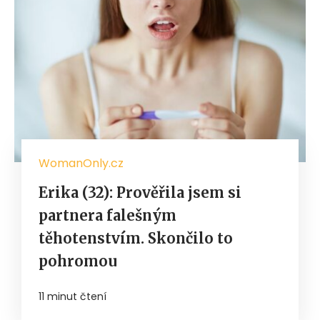
WomanOnly.cz
Erika (32): Prověřila jsem si
partnera falešným
těhotenstvím. Skončilo to
pohromou
11 minut čtení