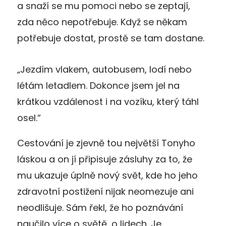
a snaží se mu pomoci nebo se zeptají,
zda něco nepotřebuje. Když se někam
potřebuje dostat, prostě se tam dostane.
„Jezdím vlakem, autobusem, lodí nebo
létám letadlem. Dokonce jsem jel na
krátkou vzdálenost i na vozíku, který táhl
osel.“
Cestování je zjevně tou největší Tonyho
láskou a on jí připisuje zásluhy za to, že
mu ukazuje úplně nový svět, kde ho jeho
zdravotní postižení nijak neomezuje ani
neodlišuje. Sám řekl, že ho poznávání
naučilo více o světě, o lidech. Je