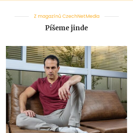
Z magazínů CzechNetMedia
Píšeme jinde