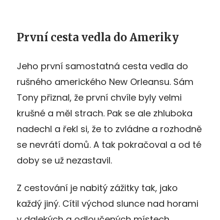
První cesta vedla do Ameriky
Jeho první samostatná cesta vedla do
rušného amerického New Orleansu. Sám
Tony přiznal, že první chvíle byly velmi
krušné a měl strach. Pak se ale zhluboka
nadechl a řekl si, že to zvládne a rozhodně
se nevrátí domů. A tak pokračoval a od té
doby se už nezastavil.
Z cestování je nabitý zážitky tak, jako
každý jiný. Cítil východ slunce nad horami
v dalekých a odloučených místech,