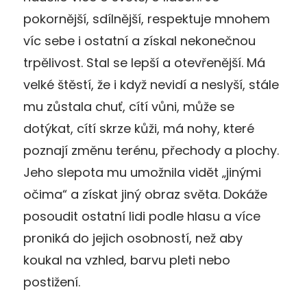
pokornější, sdílnější, respektuje mnohem
víc sebe i ostatní a získal nekonečnou
trpělivost. Stal se lepší a otevřenější. Má
velké štěstí, že i když nevidí a neslyší, stále
mu zůstala chuť, cítí vůni, může se
dotýkat, cítí skrze kůži, má nohy, které
poznají změnu terénu, přechody a plochy.
Jeho slepota mu umožnila vidět „jinými
očima“ a získat jiný obraz světa. Dokáže
posoudit ostatní lidi podle hlasu a více
proniká do jejich osobností, než aby
koukal na vzhled, barvu pleti nebo
postižení.