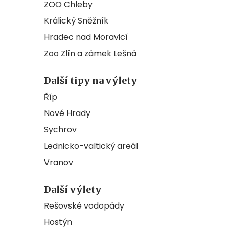
ZOO Chleby
Králický Sněžník
Hradec nad Moravicí
Zoo Zlín a zámek Lešná
Další tipy na výlety
Říp
Nové Hrady
Sychrov
Lednicko-valtický areál
Vranov
Další výlety
Rešovské vodopády
Hostýn