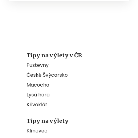
Tipy na výlety v ČR
Pustevny
České Švýcarsko
Macocha
Lysá hora
Křivoklát
Tipy na výlety
Klínovec