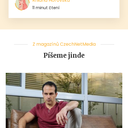
Rhiana Horovská
11 minut čtení
Z magazínů CzechNetMedia
Píšeme jinde