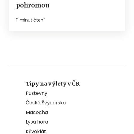
pohromou
11 minut čtení
Tipy na výlety v ČR
Pustevny
České Švýcarsko
Macocha
Lysá hora
Křivoklát