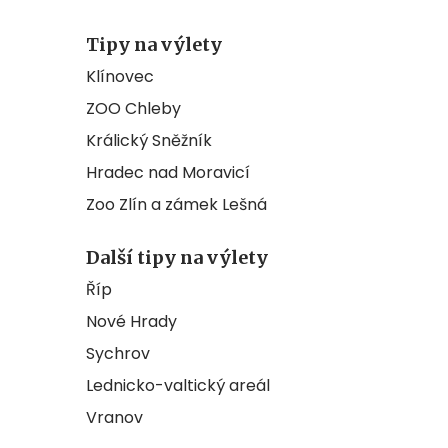
Tipy na výlety
Klínovec
ZOO Chleby
Králický Sněžník
Hradec nad Moravicí
Zoo Zlín a zámek Lešná
Další tipy na výlety
Říp
Nové Hrady
Sychrov
Lednicko-valtický areál
Vranov