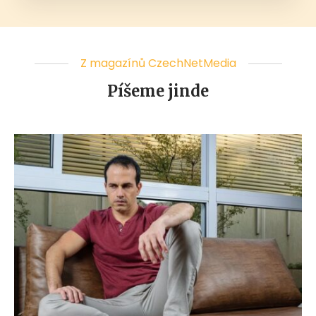
Z magazínů CzechNetMedia
Píšeme jinde