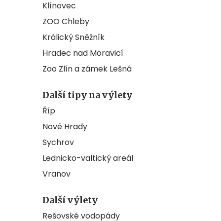
Klínovec
ZOO Chleby
Králický Sněžník
Hradec nad Moravicí
Zoo Zlín a zámek Lešná
Další tipy na výlety
Říp
Nové Hrady
Sychrov
Lednicko-valtický areál
Vranov
Další výlety
Rešovské vodopády