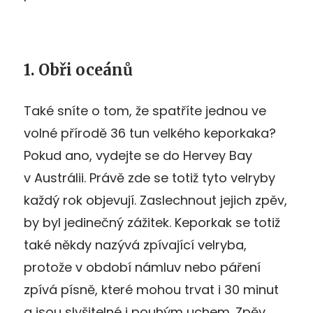
1. Obři oceánů
Také sníte o tom, že spatříte jednou ve
volné přírodě 36 tun velkého keporkaka?
Pokud ano, vydejte se do Hervey Bay
v Austrálii. Právě zde se totiž tyto velryby
každý rok objevují. Zaslechnout jejich zpěv,
by byl jedinečný zážitek. Keporkak se totiž
také někdy nazývá zpívající velryba,
protože v období námluv nebo páření
zpívá písně, které mohou trvat i 30 minut
a jsou slyšitelné i pouhým uchem. Zpěv