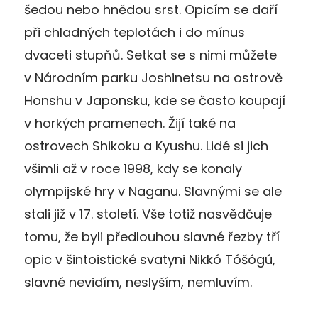
šedou nebo hnědou srst. Opicím se daří
při chladných teplotách i do mínus
dvaceti stupňů. Setkat se s nimi můžete
v Národním parku Joshinetsu na ostrově
Honshu v Japonsku, kde se často koupají
v horkých pramenech. Žijí také na
ostrovech Shikoku a Kyushu. Lidé si jich
všimli až v roce 1998, kdy se konaly
olympijské hry v Naganu. Slavnými se ale
stali již v 17. století. Vše totiž nasvědčuje
tomu, že byli předlouhou slavné řezby tří
opic v šintoistické svatyni Nikkó Tóšógú,
slavné nevidím, neslyším, nemluvím.