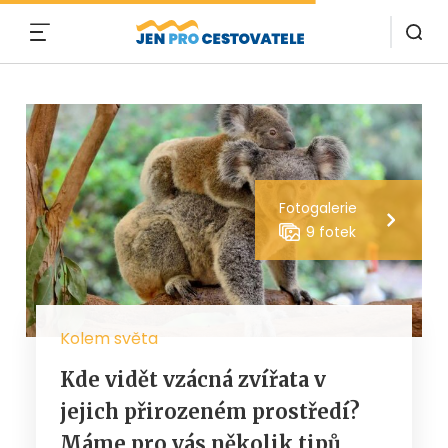
MENU
Fotogalerie
9 fotek
Kolem světa
Kde vidět vzácná zvířata v
jejich přirozeném prostředí?
Máme pro vás několik tipů