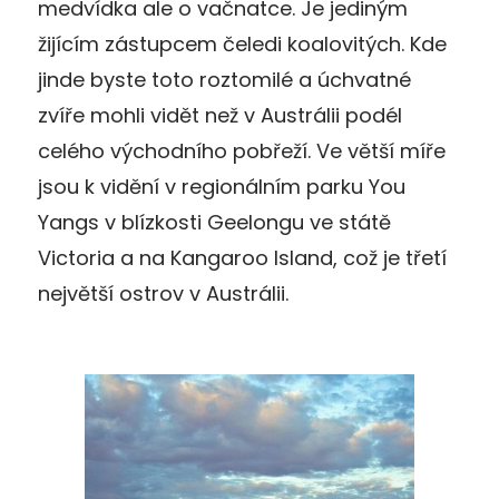
medvídka ale o vačnatce. Je jediným
žijícím zástupcem čeledi koalovitých. Kde
jinde byste toto roztomilé a úchvatné
zvíře mohli vidět než v Austrálii podél
celého východního pobřeží. Ve větší míře
jsou k vidění v regionálním parku You
Yangs v blízkosti Geelongu ve státě
Victoria a na Kangaroo Island, což je třetí
největší ostrov v Austrálii.