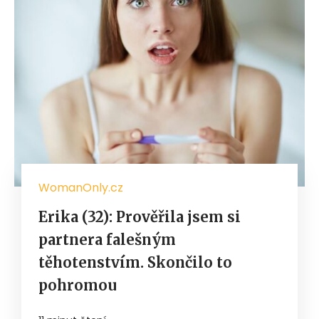
WomanOnly.cz
Erika (32): Prověřila jsem si
partnera falešným
těhotenstvím. Skončilo to
pohromou