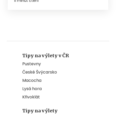
11 minut čtení
Tipy na výlety v ČR
Pustevny
České Švýcarsko
Macocha
Lysá hora
Křivoklát
Tipy na výlety