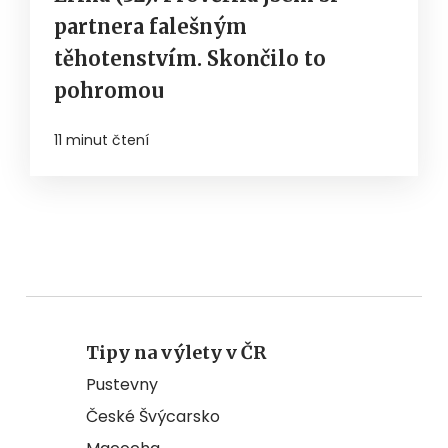
partnera falešným
těhotenstvím. Skončilo to
pohromou
11 minut čtení
Tipy na výlety v ČR
Pustevny
České Švýcarsko