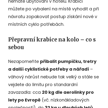
nemáte ubytování v hotelu. Krabici
můžete po vybalení na místě vyhodit a při
návratu zopakovat postup získání nové v
místních cyklo potřebách.
Přepravní krabice na kolo – co s
sebou
Nezapomeňte
přibalit pumpičku, tretry
a další cyklistické potřeby a nářadí
–
váhový nárůst nebude tak velký a stále se
vejdete do limitu pro standardní
zavazadla: cca
20 kg dle aerolinky pro
lety po Evropě
(vč. nízkonákladových
společností), do
32 kg u dlouhých letů
.