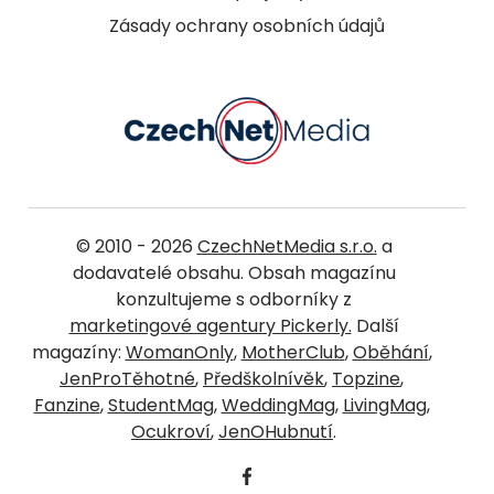
Zásady ochrany osobních údajů
© 2010 - 2026
CzechNetMedia s.r.o.
a
dodavatelé obsahu. Obsah magazínu
konzultujeme s odborníky z
marketingové agentury Pickerly.
Další
magazíny:
WomanOnly
,
MotherClub
,
Oběhání
,
JenProTěhotné
,
Předškolnívěk
,
Topzine
,
Fanzine
,
StudentMag
,
WeddingMag
,
LivingMag
,
Ocukroví
,
JenOHubnutí
.