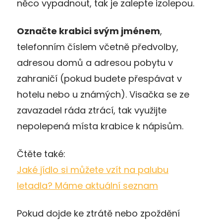
něco vypadnout, tak je zalepte izolepou.
Označte krabici svým jménem
,
telefonním číslem včetně předvolby,
adresou domů a adresou pobytu v
zahraničí (pokud budete přespávat v
hotelu nebo u známých). Visačka se ze
zavazadel ráda ztrácí, tak využijte
nepolepená místa krabice k nápisům.
Čtěte také:
Jaké jídlo si můžete vzít na palubu
letadla? Máme aktuální seznam
Pokud dojde ke ztrátě nebo zpoždění