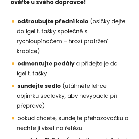
ověřte u svého dopravce!
odšroubujte přední kolo
(osičky dejte
do igelit. tašky společně s
rychloupínačem – hrozí protržení
krabice)
odmontujte pedály
a přidejte je do
igelit. tašky
sundejte sedlo
(utáhněte lehce
objímku sedlovky, aby nevypadla při
přepravě)
pokud chcete, sundejte přehazovačku a
nechte ji viset na řetězu