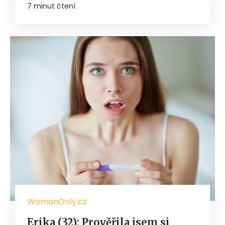
7 minut čtení
WomanOnly.cz
Erika (32): Prověřila jsem si