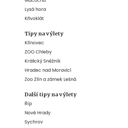
Macocha
Lysá hora
Křivoklát
Tipy na výlety
Klínovec
ZOO Chleby
Králický Sněžník
Hradec nad Moravicí
Zoo Zlín a zámek Lešná
Další tipy na výlety
Říp
Nové Hrady
Sychrov