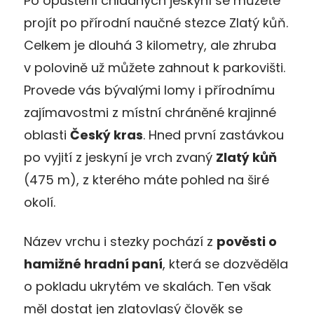
Po opuštění chladných jeskyní se můžete
projít po přírodní naučné stezce Zlatý kůň.
Celkem je dlouhá 3 kilometry, ale zhruba
v polovině už můžete zahnout k parkovišti.
Provede vás bývalými lomy i přírodnímu
zajímavostmi z místní chráněné krajinné
oblasti
Český kras
. Hned první zastávkou
po vyjití z jeskyní je vrch zvaný
Zlatý kůň
(475 m), z kterého máte pohled na širé
okolí.
Název vrchu i stezky pochází z
pověsti o
hamižné hradní paní
, která se dozvěděla
o pokladu ukrytém ve skalách. Ten však
měl dostat jen zlatovlasý člověk se