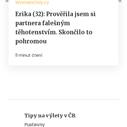
WomanOnly.cz
Erika (32): Prověřila jsem si
partnera falešným
těhotenstvím. Skončilo to
pohromou
11 minut čtení
Tipy na výlety v ČR
Pustevny