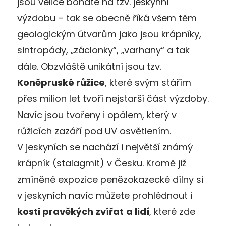
jsou velice bohaté na tzv. jeskynní
výzdobu – tak se obecně říká všem těm
geologickým útvarům jako jsou krápníky,
sintropády, „záclonky“, „varhany“ a tak
dále. Obzvláště unikátní jsou tzv.
Koněpruské růžice
, které svým stářím
přes milion let tvoří nejstarší část výzdoby.
Navíc jsou tvořeny i opálem, který v
růžicích zazáří pod UV osvětlením.
V jeskyních se nachází i největší známý
krápník (stalagmit) v Česku. Kromě již
zmíněné expozice penězokazecké dílny si
v jeskyních navíc můžete prohlédnout i
kosti pravěkých zvířat
a lidí
, které zde