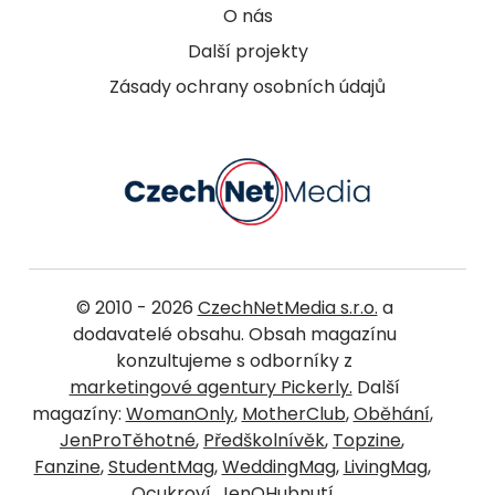
O nás
Další projekty
Zásady ochrany osobních údajů
© 2010 - 2026
CzechNetMedia s.r.o.
a
dodavatelé obsahu. Obsah magazínu
konzultujeme s odborníky z
marketingové agentury Pickerly.
Další
magazíny:
WomanOnly
,
MotherClub
,
Oběhání
,
JenProTěhotné
,
Předškolnívěk
,
Topzine
,
Fanzine
,
StudentMag
,
WeddingMag
,
LivingMag
,
Ocukroví
,
JenOHubnutí
.