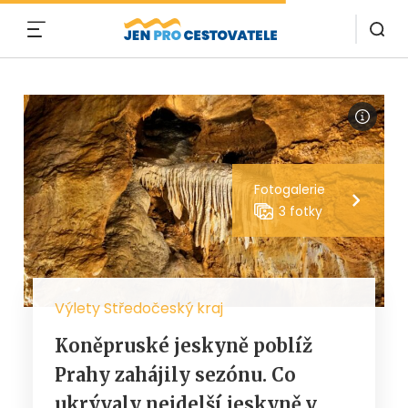
MENU
Fotogalerie
3 fotky
Výlety Středočeský kraj
Koněpruské jeskyně poblíž
Prahy zahájily sezónu. Co
ukrývaly nejdelší jeskyně v