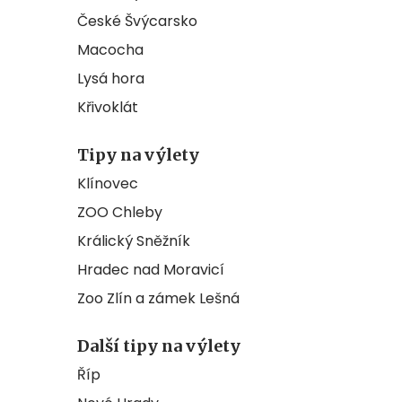
České Švýcarsko
Macocha
Lysá hora
Křivoklát
Tipy na výlety
Klínovec
ZOO Chleby
Králický Sněžník
Hradec nad Moravicí
Zoo Zlín a zámek Lešná
Další tipy na výlety
Říp