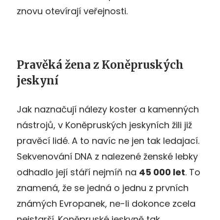
znovu otevírají veřejnosti.
Pravěká žena z Koněpruských
jeskyní
Jak naznačují nálezy koster a kamenných
nástrojů, v Koněpruských jeskyních žili již
pravěcí lidé. A to navíc ne jen tak ledajací.
Sekvenování DNA z nalezené ženské lebky
odhadlo její stáří nejmíň na
45 000 let
. To
znamená, že se jedná o jednu z prvních
známých Evropanek, ne-li dokonce zcela
nejstarší. Koněpruské jeskyně tak