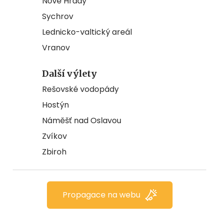
Nové Hrady
Sychrov
Lednicko-valtický areál
Vranov
Další výlety
Rešovské vodopády
Hostýn
Náměšť nad Oslavou
Zvíkov
Zbiroh
Propagace na webu