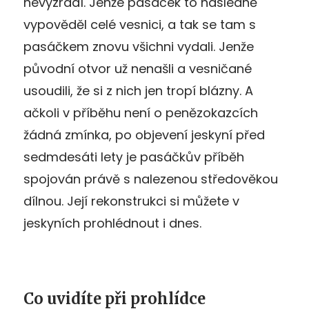
nevyzradí. Jenže pasáček to následně
vypověděl celé vesnici, a tak se tam s
pasáčkem znovu všichni vydali. Jenže
původní otvor už nenašli a vesničané
usoudili, že si z nich jen tropí blázny. A
ačkoli v příběhu není o penězokazcích
žádná zmínka, po objevení jeskyní před
sedmdesáti lety je pasáčkův příběh
spojován právě s nalezenou středověkou
dílnou. Její rekonstrukci si můžete v
jeskyních prohlédnout i dnes.
Co uvidíte při prohlídce