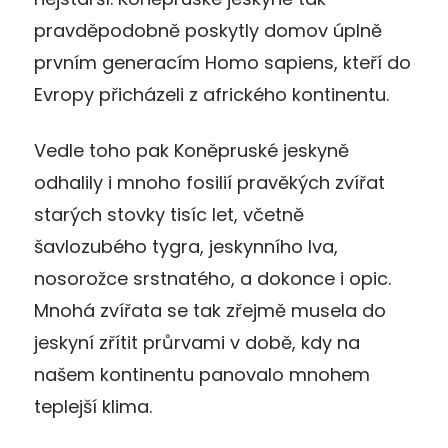
pravděpodobně poskytly domov úplně
prvním generacím Homo sapiens, kteří do
Evropy přicházeli z afrického kontinentu.
Vedle toho pak Koněpruské jeskyně
odhalily i mnoho fosilií pravěkých zvířat
starých stovky tisíc let, včetně
šavlozubého tygra, jeskynního lva,
nosorožce srstnatého, a dokonce i opic.
Mnohá zvířata se tak zřejmě musela do
jeskyní zřítit průrvami v době, kdy na
našem kontinentu panovalo mnohem
teplejší klima.