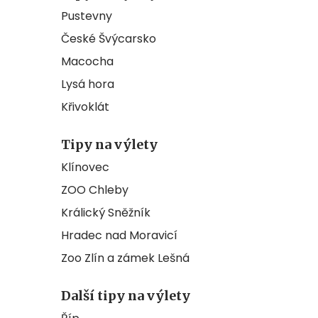
Pustevny
České Švýcarsko
Macocha
Lysá hora
Křivoklát
Tipy na výlety
Klínovec
ZOO Chleby
Králický Sněžník
Hradec nad Moravicí
Zoo Zlín a zámek Lešná
Další tipy na výlety