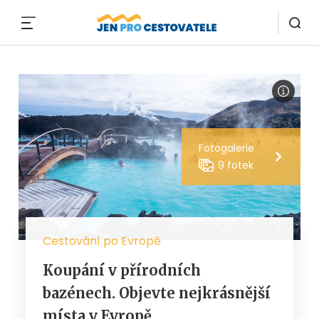
MENU
Fotogalerie
9 fotek
Cestování po Evropě
Koupání v přírodních
bazénech. Objevte nejkrásnější
místa v Evropě