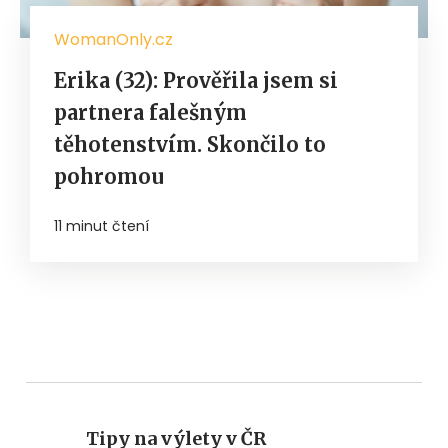
WomanOnly.cz
Erika (32): Prověřila jsem si
partnera falešným
těhotenstvím. Skončilo to
pohromou
11 minut čtení
Tipy na výlety v ČR