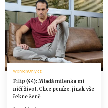
WomanOnly.cz
Filip (44): Mladá milenka mi
ničí život. Chce peníze, jinak vše
řekne ženě