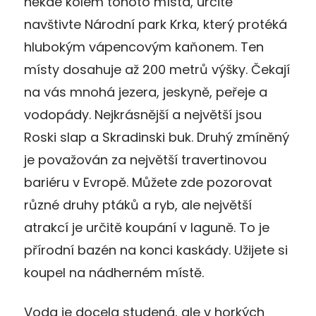
někde kolem tohoto místa, určitě
navštivte Národní park Krka, který protéká
hlubokým vápencovým kaňonem. Ten
místy dosahuje až 200 metrů výšky. Čekají
na vás mnohá jezera, jeskyně, peřeje a
vodopády. Nejkrásnější a největší jsou
Roski slap a Skradinski buk. Druhý zmíněný
je považován za největší travertinovou
bariéru v Evropě. Můžete zde pozorovat
různé druhy ptáků a ryb, ale největší
atrakcí je určitě koupání v laguně. To je
přírodní bazén na konci kaskády. Užijete si
koupel na nádherném místě.
Voda je docela studená, ale v horkých