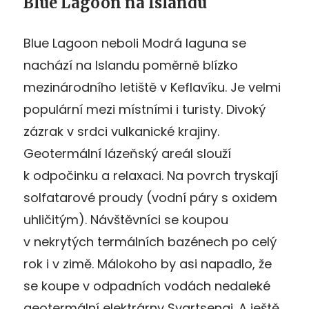
Blue Lagoon na Islandu
Blue Lagoon neboli Modrá laguna se
nachází na Islandu poměrně blízko
mezinárodního letiště v Keflavíku. Je velmi
populární mezi místními i turisty. Divoký
zázrak v srdci vulkanické krajiny.
Geotermální lázeňský areál slouží
k odpočinku a relaxaci. Na povrch tryskají
solfatarové proudy (vodní páry s oxidem
uhličitým). Návštěvníci se koupou
v nekrytých termálních bazénech po celý
rok i v zimě. Málokoho by asi napadlo, že
se koupe v odpadních vodách nedaleké
geotermální elektrárny Svartsengi. A ještě