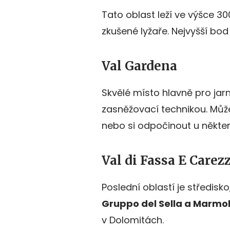
Tato oblast leží ve výšce 
zkušené lyžaře. Nejvyšší bo
Val Gardena
Skvělé místo hlavně pro jarní
zasněžovací technikou. Může
nebo si odpočinout u někter
Val di Fassa E Carez
Poslední oblastí je středisk
Gruppo del Sella a Marmo
v Dolomitách.