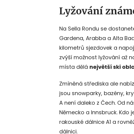
Lyžování známé
Na Sella Rondu se dostanete
Gardena, Arabba a Alta Badi
kilometrů sjezdovek a napoj
zvýší možnost lyžování až n
místa dělá
největší ski obl
Zmíněná střediska ale nabíz
jsou snowparky, bazény, kry
A není daleko z Čech. Od n
Německo a Innsbruck. Kdo je
rakouské dálnice A1 a rovně
dálnici.