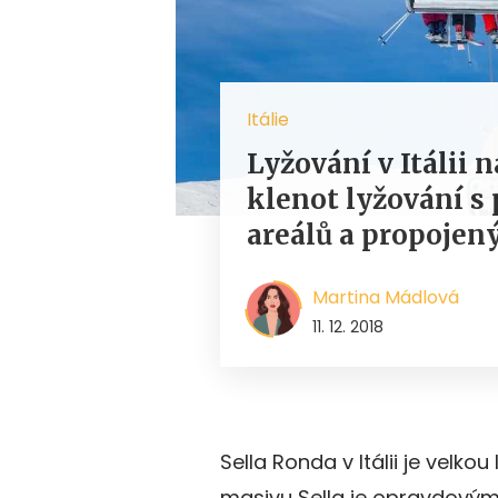
Itálie
Lyžování v Itálii 
klenot lyžování 
areálů a propoje
Martina Mádlová
11. 12. 2018
Sella Ronda v Itálii je velko
masivu Sella je opravdovým 