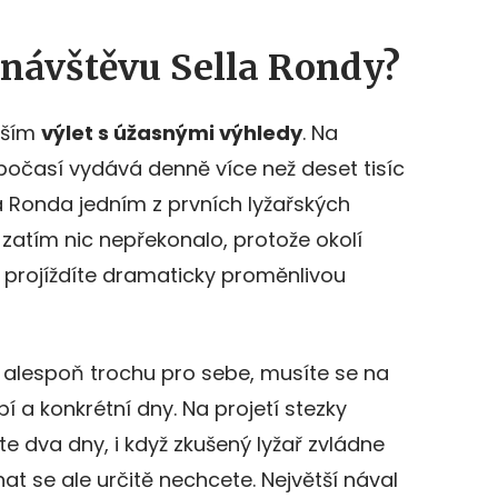
 návštěvu Sella Rondy?
vším
výlet s úžasnými výhledy
. Na
 počasí vydává denně více než deset tisíc
lla Ronda jedním z prvních lyžařských
 zatím nic nepřekonalo, protože okolí
y projíždíte dramaticky proměnlivou
 alespoň trochu pro sebe, musíte se na
a konkrétní dny. Na projetí stezky
e dva dny, i když zkušený lyžař zvládne
nat se ale určitě nechcete. Největší nával