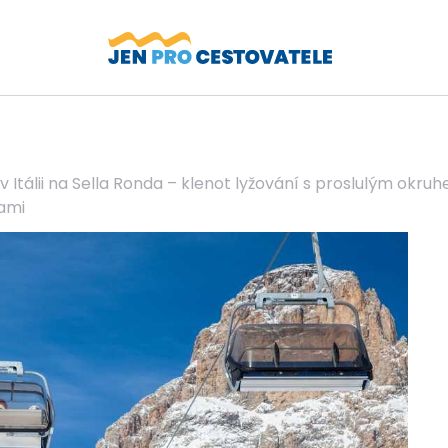
v Itálii na Sella Ronda – klenot lyžování s proslulým okr
ami