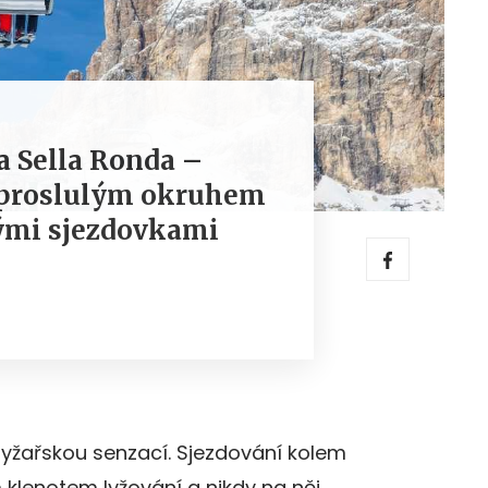
na Sella Ronda –
s proslulým okruhem
nými sjezdovkami
u lyžařskou senzací. Sjezdování kolem
klenotem lyžování a nikdy na něj