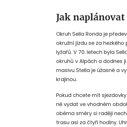
Jak naplánovat
Okruh Sella Ronda je přede
okružní jízdu se za hezkého
lyžařů. V 70. letech byla Se
okruhů v Alpách a dodnes ji
masivu Stella je úžasné a v
krajinou.
Pokud chcete mít sjezdovky
ně vydat ve vhodném období 
oběma směry si raději necht
trasu asi za čtyři hodiny. Uh