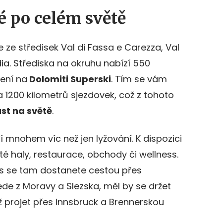
 po celém světě
 ze středisek Val di Fassa e Carezza, Val
a. Střediska na okruhu nabízí 550
ení na
Dolomiti Superski
. Tím se vám
a 1200 kilometrů sjezdovek, což z tohoto
ast na světě
.
í mnohem víc než jen lyžování. K dispozici
té haly, restaurace, obchody či wellness.
ás se tam dostanete cestou přes
de z Moravy a Slezska, měl by se držet
ž projet přes Innsbruck a Brennerskou