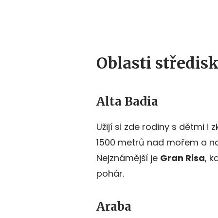
Oblasti středis
Alta Badia
Užijí si zde rodiny s dětmi i
1500 metrů nad mořem a nabí
Nejznámější je
Gran Risa
, k
pohár.
Araba