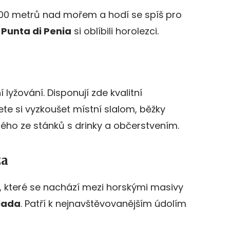
3000 metrů nad mořem a hodí se spíš pro
d
Punta di Penia
si oblíbili horolezci.
 lyžování. Disponují zde kvalitní
te si vyzkoušet místní slalom, běžky
ého ze stánků s drinky a občerstvením.
za
o, které se nachází mezi horskými masivy
lada
. Patří k nejnavštěvovanějším údolím