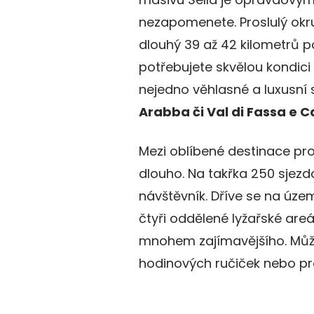
nezapomenete. Proslulý okr
dlouhý 39 až 42 kilometrů po
potřebujete skvělou kondici 
nejedno věhlasné a luxusní 
Arabba či Val di Fassa e 
Mezi oblíbené destinace pro
dlouho. Na takřka 250 sjezd
návštěvník. Dříve se na úz
čtyři oddělené lyžařské areá
mnohem zajímavějšího. Můž
hodinových ručiček nebo pr