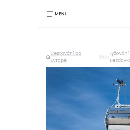
MENU
Cestování po
Lyžování 
Itálie
Evropě
sjezdovk