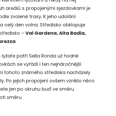
uh areálů s propojenými sjezdovkami je
dle zvolené trasy. K jeho udolání
a celý den volna. Středisko obklopuje
středisko –
Val Gardena, Alta Badia,
Carezza
.
 lyžaře patří Sella Ronda už hodně
ovkách se vyřádí i ten nejnáročnější
emí tohoto známého střediska nacházely
ly. Po jejich propojení ovšem vzniklo něco
ete jen po okruhu buď ve směru
oti směru.