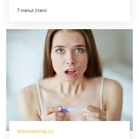
7 minut čtení
WomanOnly.cz