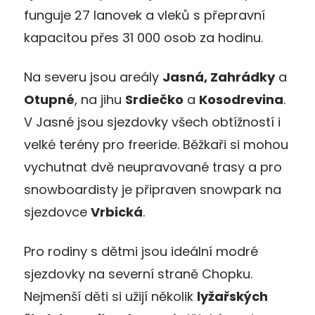
funguje 27 lanovek a vleků s přepravní
kapacitou přes 31 000 osob za hodinu.
Na severu jsou areály
Jasná, Zahrádky
a
Otupné
, na jihu
Srdiečko
a
Kosodrevina
.
V Jasné jsou sjezdovky všech obtížností i
velké terény pro freeride. Běžkaři si mohou
vychutnat dvě neupravované trasy a pro
snowboardisty je připraven snowpark na
sjezdovce
Vrbická
.
Pro rodiny s dětmi jsou ideální modré
sjezdovky na severní straně Chopku.
Nejmenší děti si užijí několik
lyžařských