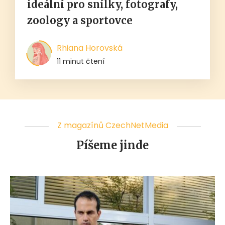
ideální pro snílky, fotografy,
zoology a sportovce
Rhiana Horovská
11 minut čtení
Z magazínů CzechNetMedia
Píšeme jinde