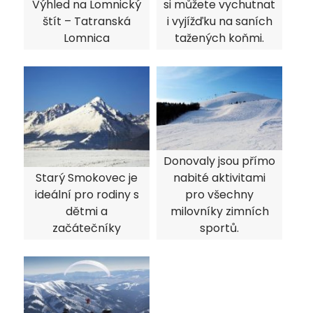
Výhled na Lomnický
si můžete vychutnat
štít – Tatranská
i vyjížďku na saních
Lomnica
tažených koňmi.
Donovaly jsou přímo
Starý Smokovec je
nabité aktivitami
ideální pro rodiny s
pro všechny
dětmi a
milovníky zimních
začátečníky
sportů.