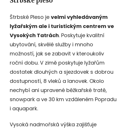
Štrbské pleso
Štrbské Pleso je
velmi vyhledávaným
lyžařským ale i turistickým centrem ve
Vysokých Tatrách
. Poskytuje kvalitní
ubytování, skvělé služby i mnoho
možností, jak se zabavit v kteroukoliv
roční dobu. V zimě poskytuje lyžařům
dostatek dlouhých a sjezdovek s dobrou
dostupností, 8 vleků a lanovek. Okolo
nechybí ani upravené běžkařské tratě,
snowpark a ve 30 km vzdáleném Popradu
i aquapark.
Vysoká nadmořská výška zajišťuje