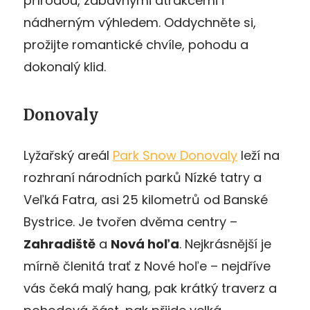
přírodou, zábavnými atrakcemi i
nádherným výhledem. Oddychněte si,
prožijte romantické chvíle, pohodu a
dokonalý klid.
Donovaly
Lyžařský areál
Park Snow Donovaly
leží na
rozhraní národních parků Nízké tatry a
Veľká Fatra, asi 25 kilometrů od Banské
Bystrice. Je tvořen dvěma centry –
Zahradiště
a
Nová hoľa
. Nejkrásnější je
mírně členitá trať z Nové hoľe – nejdříve
vás čeká malý hang, pak krátký traverz a