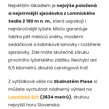
Největším lákadlem je
nejvýše položená
a nejstrmější sjezdovka z Lomnického
Sedla 2 190 m n. m.
, která uspokojí i
nejnáročnější lyžaře. Místo garantuje
takřka pět měsíců sněhu, moderní
sedačkové a kabinkové lanovky i rozšířené
sjezdovky. Zde máte skutečně záruku
prvotního lyžařského zážitku. Nechybí ani
6,5 kilometrů dlouhá carvingová trať.
Z vyhlídkové věže na
Skalnatém Plese
si
můžete vychutnat nádherný výhled na
Lomnický štít
(2634 metrů)
, druhou
nejvyšší horu Slovenska.