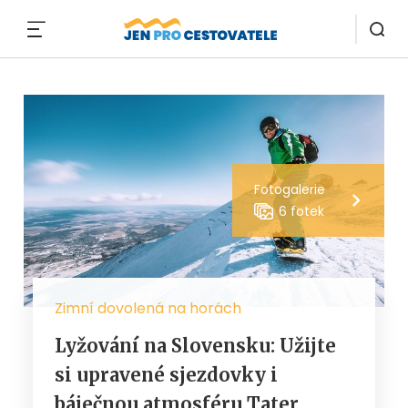
MENU
Fotogalerie
6 fotek
Zimní dovolená na horách
Lyžování na Slovensku: Užijte
si upravené sjezdovky i
báječnou atmosféru Tater