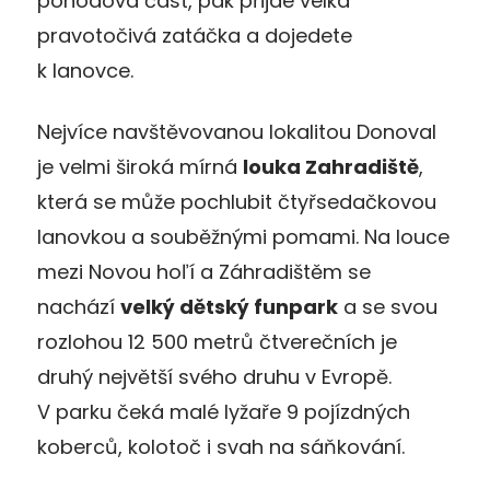
pohodová část, pak přijde velká
pravotočivá zatáčka a dojedete
k lanovce.
Nejvíce navštěvovanou lokalitou Donoval
je velmi široká mírná
louka Zahradiště
,
která se může pochlubit čtyřsedačkovou
lanovkou a souběžnými pomami. Na louce
mezi Novou hoľí a Záhradištěm se
nachází
velký dětský funpark
a se svou
rozlohou 12 500 metrů čtverečních je
druhý největší svého druhu v Evropě.
V parku čeká malé lyžaře 9 pojízdných
koberců, kolotoč i svah na sáňkování.