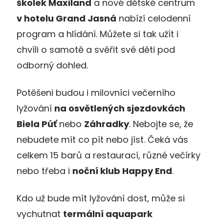
školek Maxiland
a nové dětské centrum
v hotelu Grand Jasná
nabízí celodenní
program a hlídání. Můžete si tak užít i
chvíli o samotě a svěřit své děti pod
odborný dohled.
Potěšeni budou i milovníci večerního
lyžování
na osvětlených sjezdovkách
Biela Púť
nebo
Záhradky
. Nebojte se, že
nebudete mít co pít nebo jíst. Čeká vás
celkem 15 barů a restaurací, různé večírky
nebo třeba i
noční klub Happy End
.
Kdo už bude mít lyžování dost, může si
vychutnat
termální aquapark