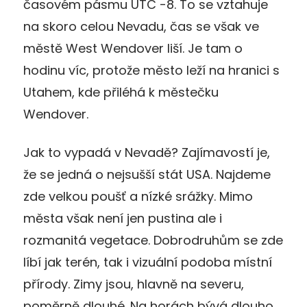
časovém pásmu UTC -8. To se vztahuje
na skoro celou Nevadu, čas se však ve
městě West Wendover liší. Je tam o
hodinu víc, protože město leží na hranici s
Utahem, kde přiléhá k městečku
Wendover.
Jak to vypadá v Nevadě? Zajímavostí je,
že se jedná o nejsušší stát USA. Najdeme
zde velkou poušť a nízké srážky. Mimo
města však není jen pustina ale i
rozmanitá vegetace. Dobrodruhům se zde
líbí jak terén, tak i vizuální podoba místní
přírody. Zimy jsou, hlavně na severu,
poměrně dlouhé. Na horách bývá dlouho