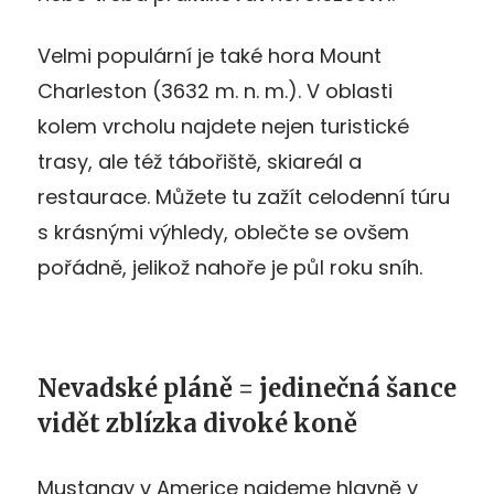
Velmi populární je také hora Mount
Charleston (3632 m. n. m.). V oblasti
kolem vrcholu najdete nejen turistické
trasy, ale též tábořiště, skiareál a
restaurace. Můžete tu zažít celodenní túru
s krásnými výhledy, oblečte se ovšem
pořádně, jelikož nahoře je půl roku sníh.
Nevadské pláně = jedinečná šance
vidět zblízka divoké koně
Mustangy v Americe najdeme hlavně v