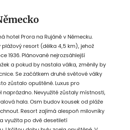
 Německo
má hotel Prora na Rujáně v Německu.
 plážový resort (délka 4,5 km), jehož
ce 1936. Plánované nejrozsáhlejší
lůžek a pokud by nastala válka, změnily by
cnice. Se začátkem druhé světové války
to zůstalo opuštěné. Luxus pro
l naprázdno. Nevyužité zůstaly místnosti,
valová hala. Osm budov kousek od pláže
dchnout. Resort zajímá alespoň milovníky
 využita po dvě desetiletí
Určitou dobu byly zcela opuštěné. V