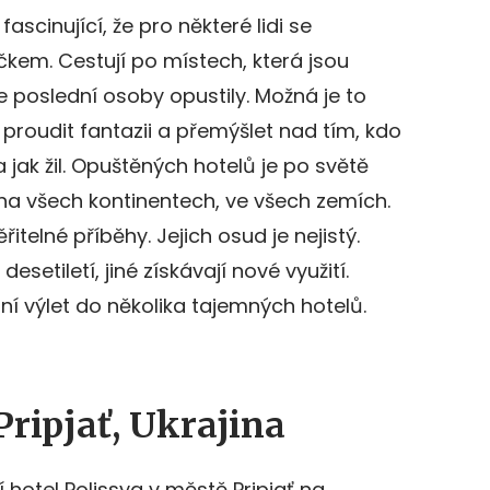
ascinující, že pro některé lidi se
kem. Cestují po místech, která jsou
e poslední osoby opustily. Možná je to
proudit fantazii a přemýšlet nad tím, kdo
a jak žil. Opuštěných hotelů je po světě
 na všech kontinentech, ve všech zemích.
itelné příběhy. Jejich osud je nejistý.
esetiletí, jiné získávají nové využití.
í výlet do několika tajemných hotelů.
Pripjať, Ukrajina
 hotel Polissya v městě Pripjať na