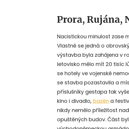
Prora, Rujána,
Nacistickou minulost zase 
Vlastně se jedná o obrovský
výstavba byla zahájena v ro
letovisko mělo mít 20 tisíc 
se hotely ve vojenské nemo
se stavba pozastavila a mís
příslušníky gestapa tak vyše
kino i divadlo,
bazén
a festi
nikdy nemělo příležitost na
opuštěných budov. Část byla
východoněmeckou armádou. 