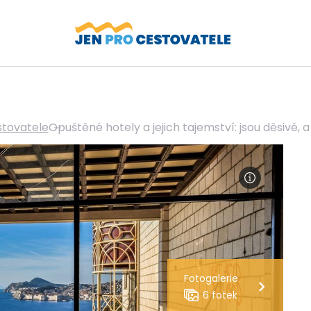
stovatele
Opuštěné hotely a jejich tajemství: jsou děsivé, 
Fotogalerie
6 fotek