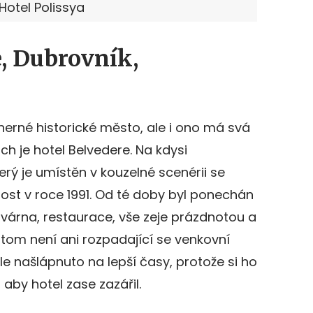
Hotel Polissya
, Dubrovník,
erné historické město, ale i ono má svá
ch je hotel Belvedere. Na kdysi
erý je umístěn v kouzelné scenérii se
ost v roce 1991. Od té doby byl ponechán
várna, restaurace, vše zeje prázdnotou a
om není ani rozpadající se venkovní
e našlápnuto na lepší časy, protože si ho
 aby hotel zase zazářil.