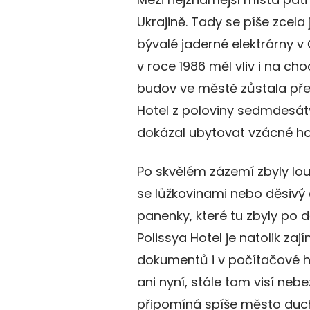
Ukrajině. Tady se píše zcela j
bývalé jaderné elektrárny v
v roce 1986 měl vliv i na ch
budov ve městě zůstala přesně
Hotel z poloviny sedmdesátý
dokázal ubytovat vzácné host
Po skvělém zázemí zbyly lou
se lůžkovinami nebo děsivý
panenky, které tu zbyly po dě
Polissya Hotel je natolik za
dokumentů i v počítačové hř
ani nyní, stále tam visí ne
připomíná spíše město duc