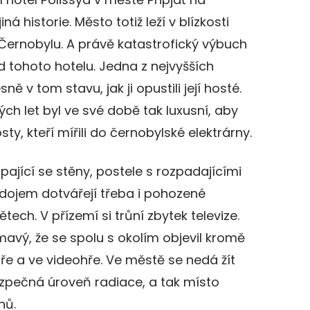
iná historie. Město totiž leží v blízkosti
 Černobylu. A právě katastrofický výbuch
od tohoto hotelu. Jedna z nejvyšších
 v tom stavu, jak ji opustili její hosté.
ch let byl ve své době tak luxusní, aby
y, kteří mířili do černobylské elektrárny.
pající se stěny, postele s rozpadajícími
 dojem dotvářejí třeba i pohozené
tech. V přízemí si trůní zbytek televize.
jímavý, že se spolu s okolím objevil kromě
e a ve videohře. Ve městě se nedá žít
bezpečná úroveň radiace, a tak místo
hů.