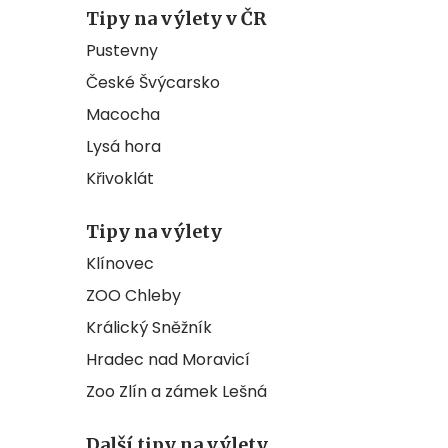
Tipy na výlety v ČR
Pustevny
České Švýcarsko
Macocha
Lysá hora
Křivoklát
Tipy na výlety
Klínovec
ZOO Chleby
Králický Sněžník
Hradec nad Moravicí
Zoo Zlín a zámek Lešná
Další tipy na výlety