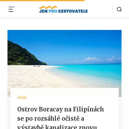
MENU
Asie
Ostrov Boracay na Filipínách
se po rozsáhlé očistě a
výstavbě kanalizace znovu