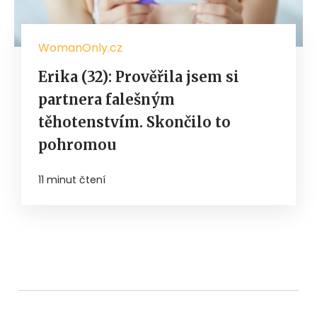
WomanOnly.cz
Erika (32): Prověřila jsem si
partnera falešným
těhotenstvím. Skončilo to
pohromou
11 minut čtení