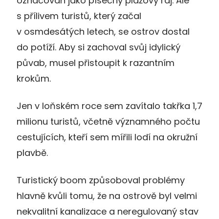
označován jako písečný plážový ráj. Ale
s přílivem turistů, který začal
v osmdesátých letech, se ostrov dostal
do potíží. Aby si zachoval svůj idylický
půvab, musel přistoupit k razantním
krokům.
Jen v loňském roce sem zavítalo takřka 1,7
milionu turistů, včetně významného počtu
cestujících, kteří sem mířili lodí na okružní
plavbě.
Turistický boom způsoboval problémy
hlavně kvůli tomu, že na ostrově byl velmi
nekvalitní kanalizace a neregulovaný stav