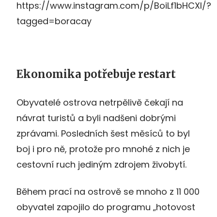
https://www.instagram.com/p/BoiLf1bHCXl/?
tagged=boracay
Ekonomika potřebuje restart
Obyvatelé ostrova netrpělivě čekají na
návrat turistů a byli nadšeni dobrými
zprávami. Posledních šest měsíců to byl
boj i pro ně, protože pro mnohé z nich je
cestovní ruch jediným zdrojem živobytí.
Během prací na ostrově se mnoho z 11 000
obyvatel zapojilo do programu „hotovost