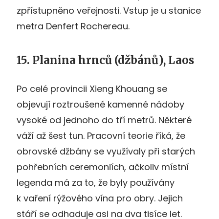
zpřístupněno veřejnosti. Vstup je u stanice
metra Denfert Rochereau.
15. Planina hrnců (džbánů), Laos
Po celé provincii Xieng Khouang se
objevují roztroušené kamenné nádoby
vysoké od jednoho do tří metrů. Některé
váží až šest tun. Pracovní teorie říká, že
obrovské džbány se využívaly při starých
pohřebních ceremoniích, ačkoliv místní
legenda má za to, že byly používány
k vaření rýžového vína pro obry. Jejich
stáří se odhaduje asi na dva tisíce let.