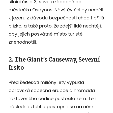
silnici číslo 3, severozápadně od
městečka Osoyoos. Návštěvníci by neměli
k jezeru z důvodu bezpečnosti chodit příliš
blízko, a také proto, že zdejší lidé nechtějí,
aby jejich posvátné místo turisté
znehodnotili.
2. The Giant’s Causeway, Severní
Irsko
Před šedesáti milióny lety vypukla
obrovská sopečná erupce a hromada
roztaveného čediče pustošila zem. Ten
následně ztuhl a postupně se na něm