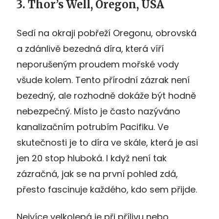
3. Thor’s Well, Oregon, USA
Sedí na okraji pobřeží Oregonu, obrovská
a zdánlivě bezedná díra, která víří
neporušeným proudem mořské vody
všude kolem. Tento přírodní zázrak není
bezedný, ale rozhodně dokáže být hodně
nebezpečný. Místo je často nazýváno
kanalizačním potrubím Pacifiku. Ve
skutečnosti je to díra ve skále, která je asi
jen 20 stop hluboká. I když není tak
zázračná, jak se na první pohled zdá,
přesto fascinuje každého, kdo sem přijde.
Nejvíce velkolepá je při přílivu nebo