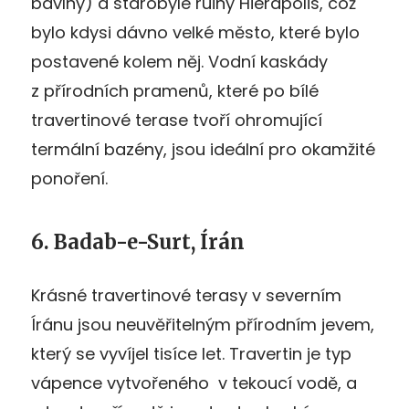
bavlny) a starobylé ruiny Hierapolis, což
bylo kdysi dávno velké město, které bylo
postavené kolem něj. Vodní kaskády
z přírodních pramenů, které po bílé
travertinové terase tvoří ohromující
termální bazény, jsou ideální pro okamžité
ponoření.
6. Badab-e-Surt, Írán
Krásné travertinové terasy v severním
Íránu jsou neuvěřitelným přírodním jevem,
který se vyvíjel tisíce let. Travertin je typ
vápence vytvořeného v tekoucí vodě, a