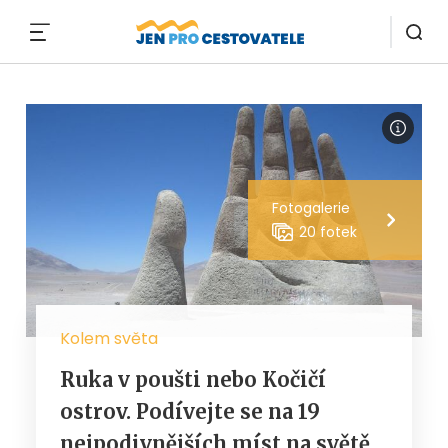
MENU
Fotogalerie
20 fotek
Kolem světa
Ruka v poušti nebo Kočičí
ostrov. Podívejte se na 19
nejpodivnějších míst na světě