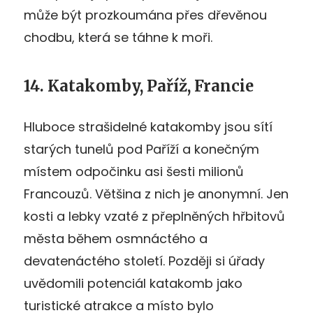
může být prozkoumána přes dřevěnou
chodbu, která se táhne k moři.
14. Katakomby, Paříž, Francie
Hluboce strašidelné katakomby jsou sítí
starých tunelů pod Paříží a konečným
místem odpočinku asi šesti milionů
Francouzů. Většina z nich je anonymní. Jen
kosti a lebky vzaté z přeplněných hřbitovů
města během osmnáctého a
devatenáctého století. Později si úřady
uvědomili potenciál katakomb jako
turistické atrakce a místo bylo