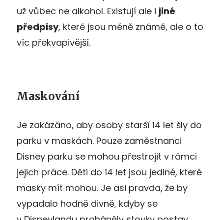
už vůbec ne alkohol. Existují ale i
jiné
předpisy
, které jsou méně známé, ale o to
víc překvapivější.
Maskování
Je zakázáno, aby osoby starší 14 let šly do
parku v maskách. Pouze zaměstnanci
Disney parku se mohou přestrojit v rámci
jejich práce. Děti do 14 let jsou jediné, které
masky mít mohou. Je asi pravda, že by
vypadalo hodně divně, kdyby se
v Disneylandu proháněly stovky postav