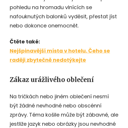
pohledu na hromadu vlnících se
nafouknutých balonků vyděsit, přestat jíst
nebo dokonce onemocnět.
Čtěte také:
Nejšpinavější místa v hotelu. Čeho se
raději zbytečně nedotýkejte
Zákaz urážlivého oblečení
Na tričkách nebo jiném oblečení nesmí
být žádné nevhodné nebo obscénní
zprávy. Téma košile může být zábavné, ale
jestliže jazyk nebo obrázky jsou nevhodné