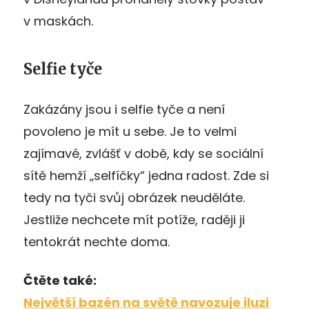
v maskách.
Selfie tyče
Zakázány jsou i selfie tyče a není
povoleno je mít u sebe. Je to velmi
zajímavé, zvlášť v době, kdy se sociální
sítě hemží „selfíčky“ jedna radost. Zde si
tedy na tyči svůj obrázek neuděláte.
Jestliže nechcete mít potíže, raději ji
tentokrát nechte doma.
Čtěte také:
Největší bazén na světě navozuje iluzi