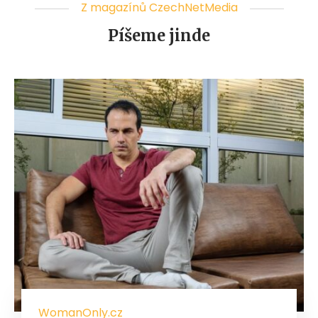
Z magazínů CzechNetMedia
Píšeme jinde
WomanOnly.cz