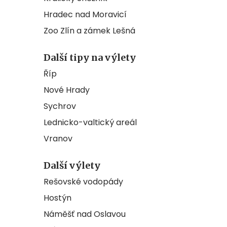
Hradec nad Moravicí
Zoo Zlín a zámek Lešná
Další tipy na výlety
Říp
Nové Hrady
Sychrov
Lednicko-valtický areál
Vranov
Další výlety
Rešovské vodopády
Hostýn
Náměšť nad Oslavou