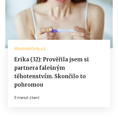
WomanOnly.cz
Erika (32): Prověřila jsem si
partnera falešným
těhotenstvím. Skončilo to
pohromou
11 minut čtení