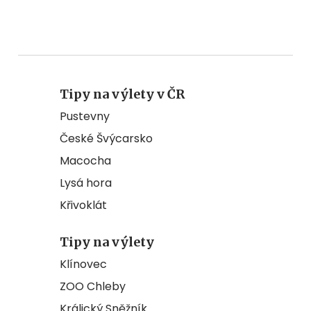
Tipy na výlety v ČR
Pustevny
České Švýcarsko
Macocha
Lysá hora
Křivoklát
Tipy na výlety
Klínovec
ZOO Chleby
Králický Sněžník