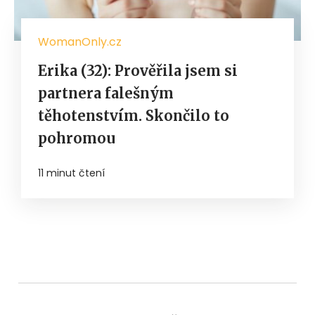
WomanOnly.cz
Erika (32): Prověřila jsem si
partnera falešným
těhotenstvím. Skončilo to
pohromou
11 minut čtení