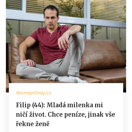
WomanOnly.cz
Filip (44): Mladá milenka mi
ničí život. Chce peníze, jinak vše
řekne ženě