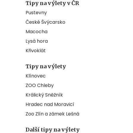
Tipy na výlety v ČR
Pustevny
České Švýcarsko
Macocha
Lysá hora
Křivoklát
Tipy na výlety
Klínovec
ZOO Chleby
Králický Sněžník
Hradec nad Moravicí
Zoo Zlín a zámek Lešná
Další tipy na výlety