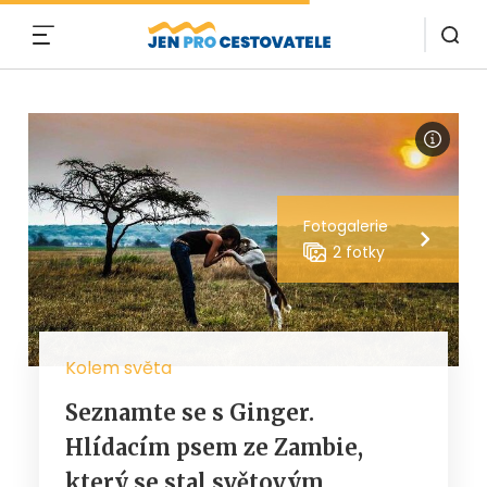
MENU
Fotogalerie
2 fotky
Kolem světa
Seznamte se s Ginger.
Hlídacím psem ze Zambie,
který se stal světovým