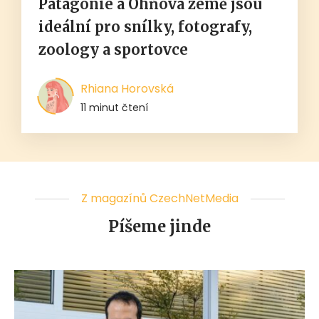
Patagonie a Ohňová země jsou
ideální pro snílky, fotografy,
zoology a sportovce
Rhiana Horovská
11 minut čtení
Z magazínů CzechNetMedia
Píšeme jinde