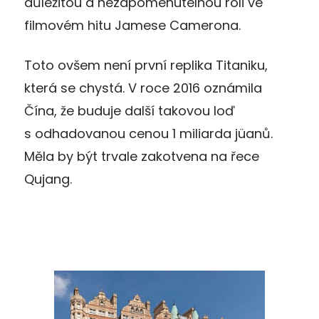
důležitou a nezapomenutelnou roli ve
filmovém hitu Jamese Camerona.
Toto ovšem není první replika Titaniku,
která se chystá. V roce 2016 oznámila
Čína, že buduje další takovou loď
s odhadovanou cenou 1 miliarda jüanů.
Měla by být trvale zakotvena na řece
Qujang.