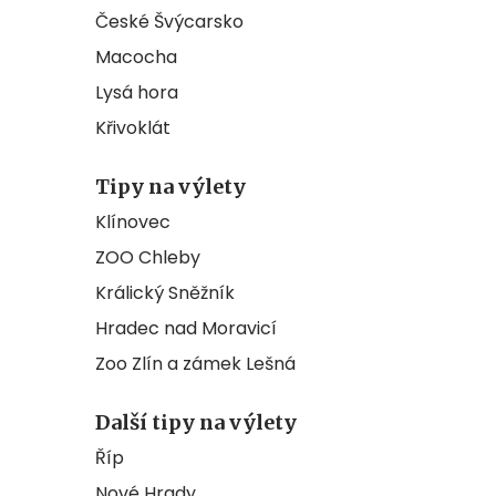
České Švýcarsko
Macocha
Lysá hora
Křivoklát
Tipy na výlety
Klínovec
ZOO Chleby
Králický Sněžník
Hradec nad Moravicí
Zoo Zlín a zámek Lešná
Další tipy na výlety
Říp
Nové Hrady