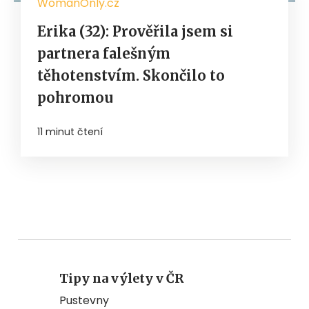
WomanOnly.cz
Erika (32): Prověřila jsem si
partnera falešným
těhotenstvím. Skončilo to
pohromou
11 minut čtení
Tipy na výlety v ČR
Pustevny