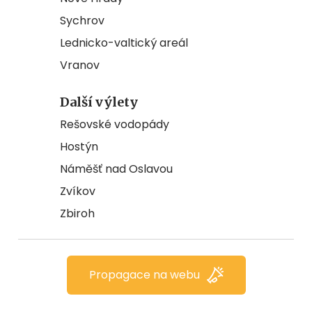
Sychrov
Lednicko-valtický areál
Vranov
Další výlety
Rešovské vodopády
Hostýn
Náměšť nad Oslavou
Zvíkov
Zbiroh
Propagace na webu