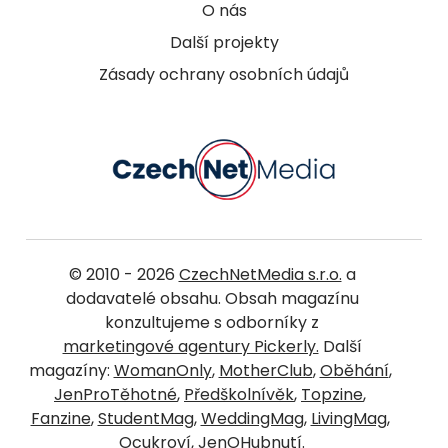
O nás
Další projekty
Zásady ochrany osobních údajů
© 2010 - 2026
CzechNetMedia s.r.o.
a
dodavatelé obsahu. Obsah magazínu
konzultujeme s odborníky z
marketingové agentury Pickerly.
Další
magazíny:
WomanOnly
,
MotherClub
,
Oběhání
,
JenProTěhotné
,
Předškolnívěk
,
Topzine
,
Fanzine
,
StudentMag
,
WeddingMag
,
LivingMag
,
Ocukroví
,
JenOHubnutí
.