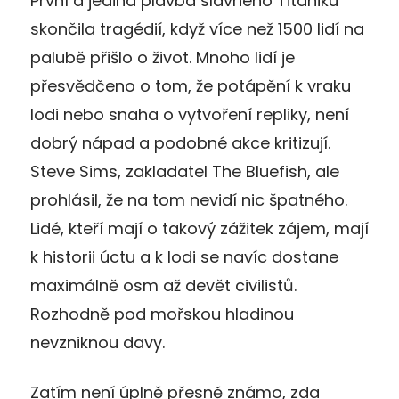
První a jediná plavba slavného Titaniku
skončila tragédií, když více než 1500 lidí na
palubě přišlo o život. Mnoho lidí je
přesvědčeno o tom, že potápění k vraku
lodi nebo snaha o vytvoření repliky, není
dobrý nápad a podobné akce kritizují.
Steve Sims, zakladatel The Bluefish, ale
prohlásil, že na tom nevidí nic špatného.
Lidé, kteří mají o takový zážitek zájem, mají
k historii úctu a k lodi se navíc dostane
maximálně osm až devět civilistů.
Rozhodně pod mořskou hladinou
nevzniknou davy.
Zatím není úplně přesně známo, zda