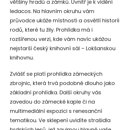
většiny hradů a zámků. Uvnitř je k vidění
ledacos. Na hlavním okruhu vám
průvodce ukáže místnosti a osvětlí historii
rodů, které tu žily. Prohlídka má i
rozšířenou verzi, kde vám navíc ukážou
nejstarší český knihovní sál – Lokšanskou
knihovnu.
Zvlášť se platí prohlídka zámeckých
zbrojnic, která trvá podobně dlouho jako
základní prohlídka. Další okruhy vás
zavedou do zámecké kaple či na
multimediální expozici s renesanční
tematikou. Ve sklepení uvidíte strašidla
brdských lesů, jež zaujmou hlavně vaše