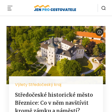
MENU
Výlety Středočeský kraj
Středočeské historické město
Březnice: Co v něm navštívit
kromě zámku a náměstí?