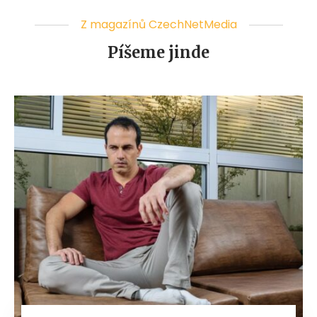
Z magazínů CzechNetMedia
Píšeme jinde