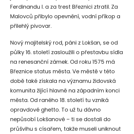
Ferdinandu I. a za trest Březnici ztratil. Za
Malovců přibylo opevnění, vodní příkop a
přilehlý pivovar.
Nový majitelský rod, páni z Lokšan, se od
půlky 16. století zasloužili o přestavbu sídla
na renesanční zámek. Od roku 1575 má
Březnice status města. Ve městě v této
době také získala na významu židovská
komunita žijící hlavně na západním konci
města. Od raného 18. století tu vzniká
opravdové ghetto. To už tu dávno
nepůsobí Lokšanové – ti se dostali do
průšvihu s císařem, takže museli uniknout