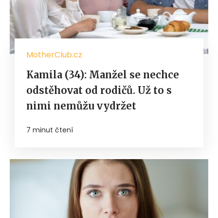
MotherClub.cz
Kamila (34): Manžel se nechce
odstěhovat od rodičů. Už to s
nimi nemůžu vydržet
7 minut čtení