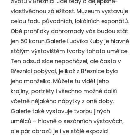
životu v Březnici. Jde tedy o dějepisně-
vlastivědnou záležitost. Muzeum vystavuje
celou řadu původních, lokálních exponátů.
Obě prohlídky dohromady vás budou stát
jen 50 korun.Galerie Ludvíka Kuby je hlavně
stálým výstavištěm tvorby tohoto umělce.
Ten odsud sice nepocházel, ale často v
Březnici pobýval, jelikož z Březnice byla
jeho manželka. Můžete tu vidět jeho
krajiny, portréty i všechno možné další
včetně nějakého nábytky z oné doby.
Galerie také vystavuje tvorbu jiných
umělců – hlavně o sezónních výstavách,
ale pár obrazů je i ve stálé expozici.