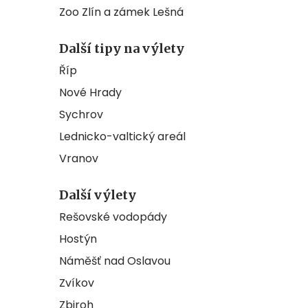
Zoo Zlín a zámek Lešná
Další tipy na výlety
Říp
Nové Hrady
Sychrov
Lednicko-valtický areál
Vranov
Další výlety
Rešovské vodopády
Hostýn
Náměšť nad Oslavou
Zvíkov
Zbiroh