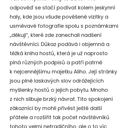
odpověď se stačí podívat kolem jeskynní
haly, kde jsou všude pověšené vizitky a
usměvavé fotografie spolu s poznámkami
„děkuji“, které zde zanechali nadšení
návštěvníci. Důkaz podává i objemná a
těžká kniha hostů, která je už naprosto
plná různých podpisů a patří patrně
k nejcennějšímu majetku Aliho. Její stránky
jsou plné laskavých slov odrážejících
myšlenky hostů o jejich pobytu. Mnoho
z nich slibuje brzký návrat. Tito spokojení
zákazníci by mohli přivést ještě další
přátele a rozšířit tak počet návštěvníků
tohoto velmi netradičního, ale o to víc