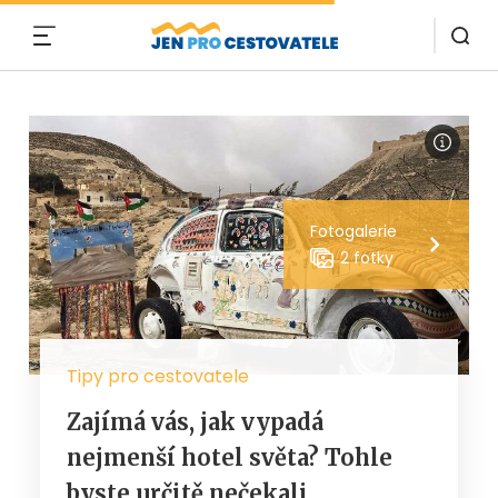
MENU
Fotogalerie
2 fotky
Tipy pro cestovatele
Zajímá vás, jak vypadá
nejmenší hotel světa? Tohle
byste určitě nečekali