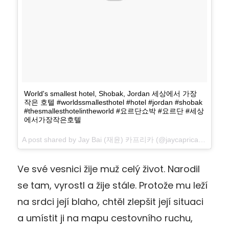
World's smallest hotel, Shobak, Jordan 세상에서 가장
작은 호텔 #worldssmallesthotel #hotel #jordan #shobak
#thesmallesthotelintheworld #요르단쇼박 #요르단 #세상
에서가장작은호텔
A post shared by Jay Bai (재윤) 카프리카 (@jaycaprica) on
May 
Ve své vesnici žije muž celý život. Narodil
se tam, vyrostl a žije stále. Protože mu leží
na srdci její blaho, chtěl zlepšit její situaci
a umístit ji na mapu cestovního ruchu,