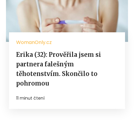
WomanOnly.cz
Erika (32): Prověřila jsem si
partnera falešným
těhotenstvím. Skončilo to
pohromou
11 minut čtení