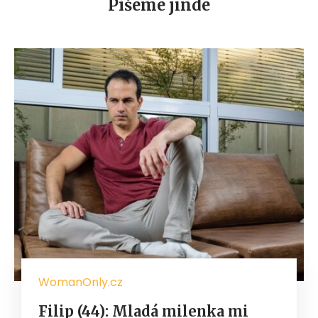
Píšeme jinde
WomanOnly.cz
Filip (44): Mladá milenka mi