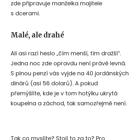
zde připravuje manželka majitele
s dcerami.
Malé, ale drahé
Ali asi razí heslo „čím menší, tím dražší“.
Jedna noc zde opravdu není právě levná.
S plnou penzí vás vyjde na 40 jordánských
dinárů (asi 56 dolarů). A pokud
přemýšlíte, kde je v tom hotýlku ukrytá
koupelna a záchod, tak samozřejmě není.
Tak co myslíte? Stojí to za to? Pro