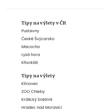
Tipy na výlety v ČR
Pustevny
České Švýcarsko
Macocha
Lysá hora
Křivoklát
Tipy na výlety
Klínovec
ZOO Chleby
Králický Sněžník
Hradec nad Moravicí