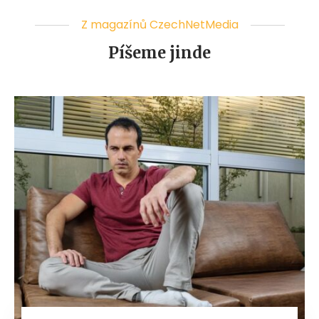
Z magazínů CzechNetMedia
Píšeme jinde