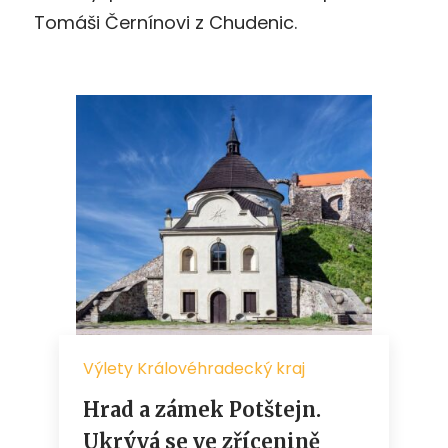
Tomáši Černínovi z Chudenic.