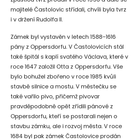
majitelé Častolovic střídali, chvíli byla tvrz
i v držení Rudolfa II.
Zámek byl vystavěn v letech 1588–1616
pány z Oppersdorfu. V Častolovicích stál
také špitál s kaplí svatého Václava, které v
roce 1647 založil Otta z Oppersdorfu. Vše
bylo bohužel zbořeno v roce 1985 kvůli
stavbě silnice a mostu. V městečku se
také vařilo pivo, přičemž pivovar
pravděpodobně opět zřídili pánové z
Oppersdorfu, kteří se postarali nejen o
stavbu zámku, ale i rozvoj města. V roce
1684 byl pak zámek Častolovice prodán