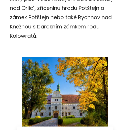
nad Orlicí, zříceninu hradu Potštejn a
zámek Potštejn nebo také Rychnov nad
Kněžnou s barokním zámkem rodu
Kolowratů.