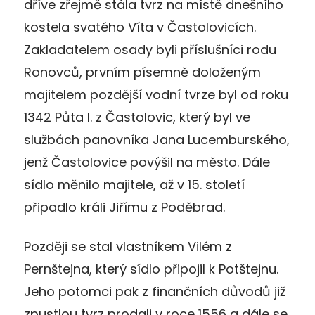
dříve zřejmě stála tvrz na místě dnešního
kostela svatého Víta v Častolovicích.
Zakladatelem osady byli příslušníci rodu
Ronovců, prvním písemně doloženým
majitelem pozdější vodní tvrze byl od roku
1342 Půta I. z Častolovic, který byl ve
službách panovníka Jana Lucemburského,
jenž Častolovice povýšil na město. Dále
sídlo měnilo majitele, až v 15. století
připadlo králi Jiřímu z Poděbrad.
Později se stal vlastníkem Vilém z
Pernštejna, který sídlo připojil k Potštejnu.
Jeho potomci pak z finančních důvodů již
zpustlou tvrz prodali v roce 1556 a dále se