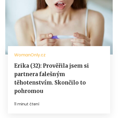
WomanOnly.cz
Erika (32): Prověřila jsem si
partnera falešným
těhotenstvím. Skončilo to
pohromou
11 minut čtení