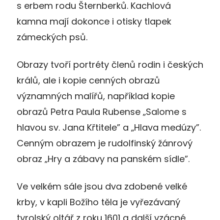
s erbem rodu Šternberků. Kachlová
kamna mají dokonce i otisky tlapek
zámeckých psů.
Obrazy tvoří portréty členů rodin i českých
králů, ale i kopie cenných obrazů
významných malířů, například kopie
obrazů Petra Paula Rubense „Salome s
hlavou sv. Jana Křtitele” a „Hlava medúzy”.
Cenným obrazem je rudolfinský žánrový
obraz „Hry a zábavy na panském sídle”.
Ve velkém sále jsou dva zdobené velké
krby, v kapli Božího těla je vyřezávaný
tyrolský oltář z roku 1601 a další vzácné