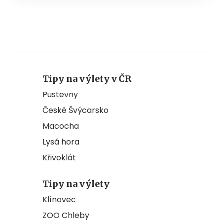
Tipy na výlety v ČR
Pustevny
České Švýcarsko
Macocha
Lysá hora
Křivoklát
Tipy na výlety
Klínovec
ZOO Chleby