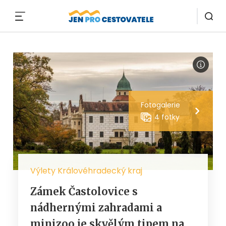
MENU
Fotogalerie
4 fotky
Výlety Královéhradecký kraj
Zámek Častolovice s
nádhernými zahradami a
minizoo je skvělým tipem na