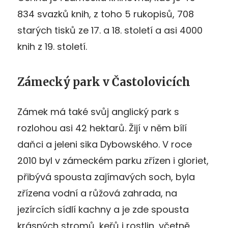
834 svazků knih, z toho 5 rukopisů, 708
starých tisků ze 17. a 18. století a asi 4000
knih z 19. století.
Zámecký park v Častolovicích
Zámek má také svůj anglický park s
rozlohou asi 42 hektarů. Žijí v něm bílí
daňci a jeleni sika Dybowského. V roce
2010 byl v zámeckém parku zřízen i gloriet,
přibývá spousta zajímavých soch, byla
zřízena vodní a růžová zahrada, na
jezírcích sídlí kachny a je zde spousta
krásných stromů, keřů i rostlin, včetně