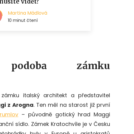
í podoba zámku
zámku italský archit
ekt a představitel
gi z Arogna
. Ten měl na starost již první
Krumlov
– původně gotický hrad Maggi
nční sídlo. Zámek Kratochvíle je v Česku
etohrádky byly v Evropě u aristokratů