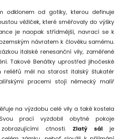
 odklonem od gotiky, kterou definuje
ustou věžiček,
které směřovaly do výšky
nce je naopak střídmější, navrací se k
ozemským
návratem
k člověku samému.
ázkou italské renesanční vily, zaměřené
ní. Takové Benátky uprostřed jihočeské
h reliéfů měl na starost italský štuka
tér
ířskými pracemi stojí německý malíř
řuje na výzdobu celé vily a také kostela
Svou prací vyzdobil obytné pokoje
zobrazujícími ctnosti.
Zlatý sál
je
celém zámku, neboť sloužil k přijímání