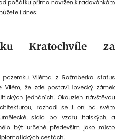
ž od počátku přímo
navržen k radovánkám
 můžete i dnes.
mku Kratochvíle za
lil pozemku Viléma z Rožmberka status
e Vilém, že zde postaví lovecký zámek
itických jednáních. Okouzlen návštěvou
architekturou, rozhodl se i on na svém
mělecké sídlo po vzoru italských a
mělo být určené především jako místo
diplomatických cestách.