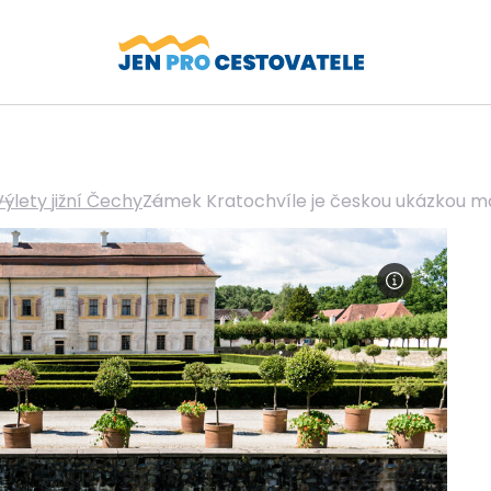
Výlety jižní Čechy
Zámek Kratochvíle je českou ukázkou ma