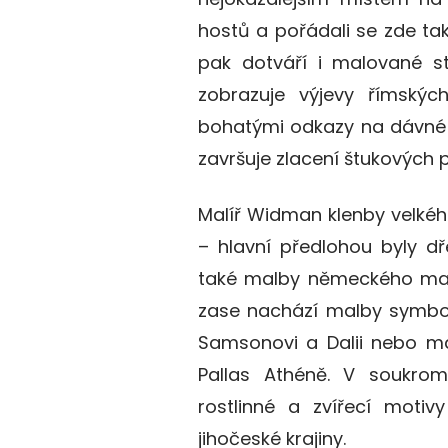
hostů a pořádali se zde ta
pak dotváří i malované st
zobrazuje výjevy římskýc
bohatými odkazy na dávné 
završuje zlacení štukových pl
Malíř Widman klenby velkého
– hlavní předlohou byly 
také malby ně
meckého mal
zase nachází malby symbol
Samsonovi a Dalii
nebo m
Pallas Athén
ě
. V soukr
rostlinné a zvířecí motiv
jihočeské krajiny.