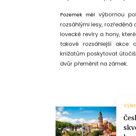
výbornou pol
Pozemek měl
rozsáhlými lesy, rozředěná 
lovecké revíry a hony, kter
takové rozsáhlejší akce 
knížatům poskytovat útočiš
dvůr přeměnit na zámek.