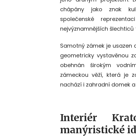
chápány jako znak kul
společenské reprezenta
nejvýznamnějších šlechticů 
Samotný zámek je usazen d
geometricky vystavěnou za
obehnán širokým vodní
zámeckou věží, která je 
nachází i zahradní domek a 
Interiér Kra
manýristické id