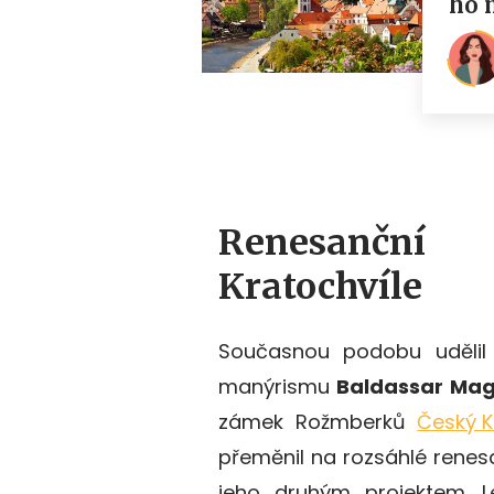
Renesančn
Kratochvíle
Současno
u podobu
udělil
manýrismu
Baldassar Mag
zámek Rožmberků
Český 
přeměnil na rozsáhlé renesa
jeho druhým projektem. L