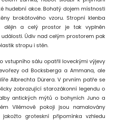
ké hudební akce. Bohatý dojem místnosti
ěny brokátového vzoru. Stropní klenba
h dějin a celý prostor je tak vyplněn
události. Údiv nad celým prostorem pak
astik stropu i stěn.
 vstupního sálu opatřil loveckými výjevy
dřevořezy od Bocksberga a Ammana, ale
íře Albrechta D
ürera
. V prvním
patře se
icky zobrazující starozákonní legendu o
alby
antických mýtů
o
bohyn
ích
Juno a
omém
Vilémově
pokoji jsou namalovány
y jakožto groteskní připomínka vzhledu