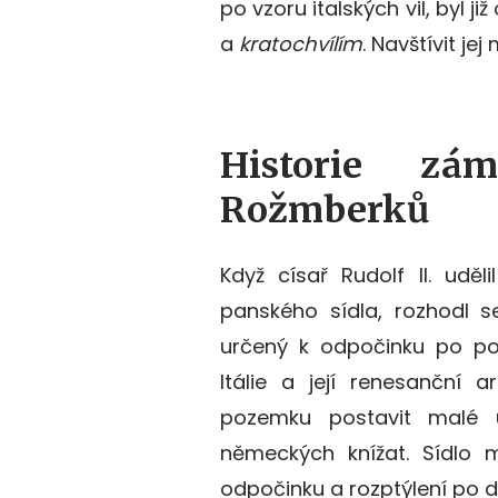
po vzoru italských vil,
byl
ji
a
kratochvílím
.
Navštívit jej
Historie zá
Rožmberků
Když císař Rudolf II. udě
panského sídla, rozhodl s
určený k odpočinku po pol
Itálie a její renesanční 
pozemku postavit malé u
německých knížat. Sídlo 
odpočinku a rozptýlení po 