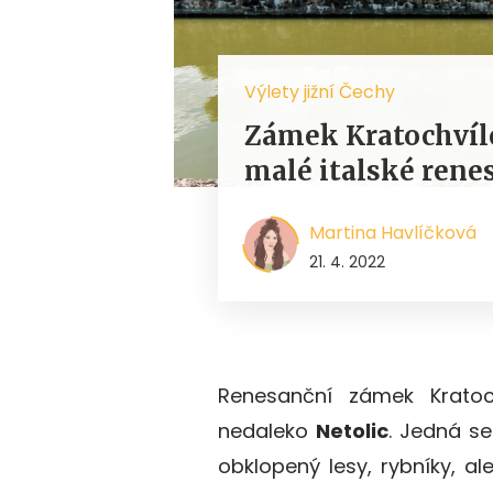
Výlety jižní Čechy
Zámek Kratochvíl
malé italské rene
Martina Havlíčková
21. 4. 2022
Renesanční zámek Krato
nedaleko
Netolic
. Jedná s
obklopený lesy, rybníky, a