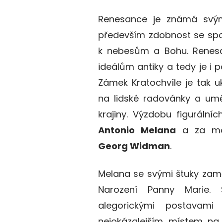
Renesance je známá svým
především
zdobnost se spo
k nebesům a Bohu.
Renesa
ideálům antiky
a tedy
je
i
p
Zámek
Kratochvíle j
e
tak uk
na lidské radovánky a umě
krajiny. Výzdobu figurálníc
Antonio Melana
a za mal
Georg Widman
.
Melana se svými štuky zamě
Narození Panny Marie. 
alegorickými postavami 
nejokázalejším místem na 