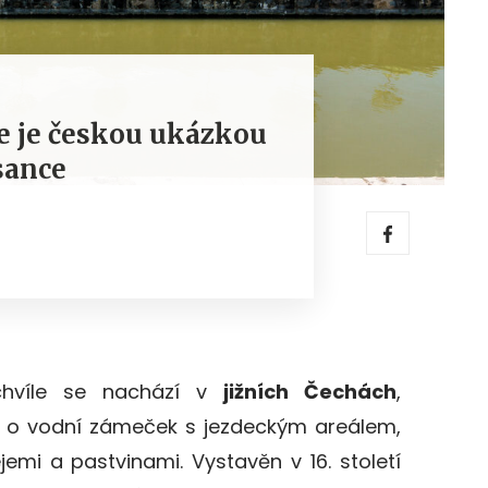
e je českou ukázkou
sance
chvíle se nachází v
jižních Čechách
,
e o vodní zámeček s jezdeckým areálem,
lejemi a pastvinami.
Vystavěn v 16. století