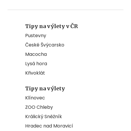
Tipy na výlety v ČR
Pustevny
České Švýcarsko
Macocha
Lysá hora
Křivoklát
Tipy na výlety
Klínovec
ZOO Chleby
Králický Sněžník
Hradec nad Moravicí