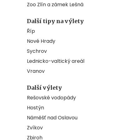
Zoo Zlín a zámek Lešná
Další tipy na výlety
Říp
Nové Hrady
Sychrov
Lednicko-valtický areál
Vranov
Další výlety
Rešovské vodopády
Hostýn
Náměšť nad Oslavou
Zvíkov
Zbiroh