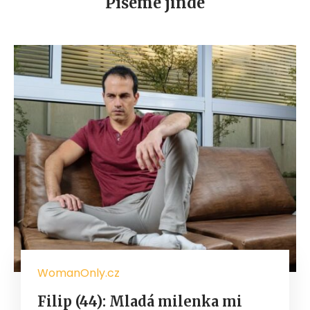
Píšeme jinde
WomanOnly.cz
Filip (44): Mladá milenka mi