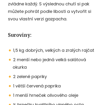
zvládne každý. S výslednou chutí si pak
můžete pohrát podle libosti a vytvořit si
svou vlastní verzi gazpacha.
Suroviny:
1,5 kg dobrých, velkých a zralých rajčat
2 menší nebo jedná velká salátová
okurka
2 zelené papriky
1 větší červená paprika
1 menší hrneček olivového oleje
½ hrnečku kvalitního vinného octa