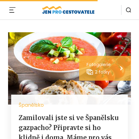
MENU
Fotogalerie
2 fotky
Španělsko
Zamilovali jste si ve Španělsku
gazpacho? Připravte si ho
klidně i doma. Máme pro vás