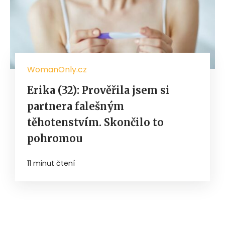
WomanOnly.cz
Erika (32): Prověřila jsem si
partnera falešným
těhotenstvím. Skončilo to
pohromou
11 minut čtení