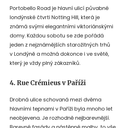
Portobello Road je hlavní ulicí půvabné
londýnské čtvrti Notting Hill, která je
známá svými elegantními viktoriánskými
domy. Každou sobotu se zde pořádá
jeden z nejznámějších starožitných trhů
v Londýně a možná dokonce i ve světě,
který je vždy plný zákazníků.
4. Rue Crémieus v Paříži
Drobná ulice schovaná mezi dvěma
hlavními tepnami v Paříži byla mnoho let
neobjevena. Je rozhodně nejbarevnější.
Barevné fasády a nástěnné malby, to vše