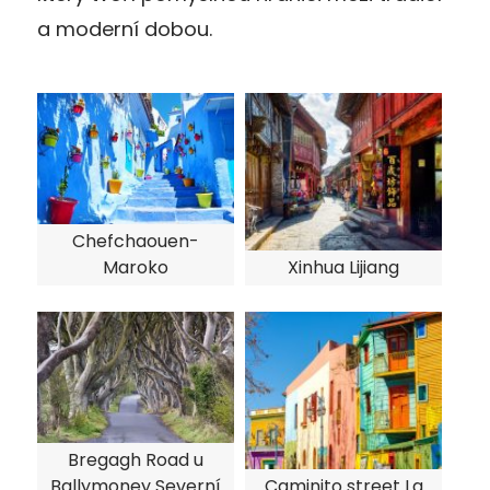
a moderní dobou.
Chefchaouen-
Maroko
Xinhua Lijiang
Bregagh Road u
Ballymoney Severní
Caminito street La