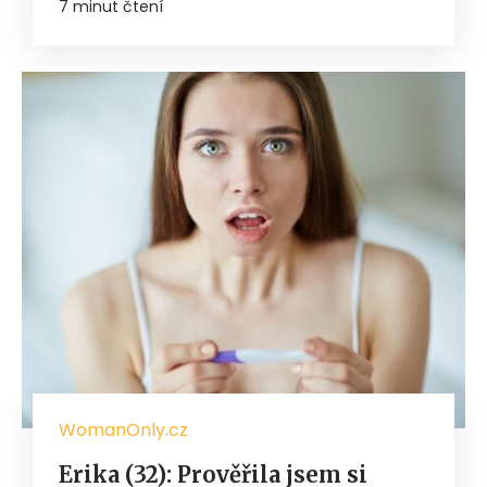
7 minut čtení
WomanOnly.cz
Erika (32): Prověřila jsem si