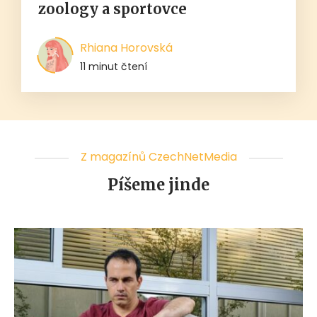
zoology a sportovce
Rhiana Horovská
11 minut čtení
Z magazínů CzechNetMedia
Píšeme jinde