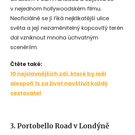
v nejednom hollywoodském filmu.
Neoficiálně se jí říká nejklikatější ulice
světa a její nezaměnitelný kopcovitý terén
dal vzniknout mnoha úchvatným
scenériím.
Čtěte také:
10 nejslavnějších zdí, které by měl
alespoň 1x za život navštívit každý
cestovatel
3. Portobello Road v Londýně