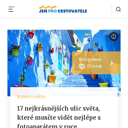
MENU
Fotogalerie
17 fotek
Kolem světa
17 nejkrásnějších ulic světa,
které musíte vidět nejlépe s
fotoaparátem v ruce