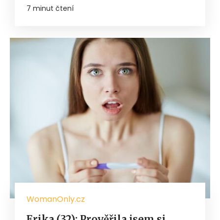
7 minut čtení
WomanOnly.cz
Erika (32): Prověřila jsem si