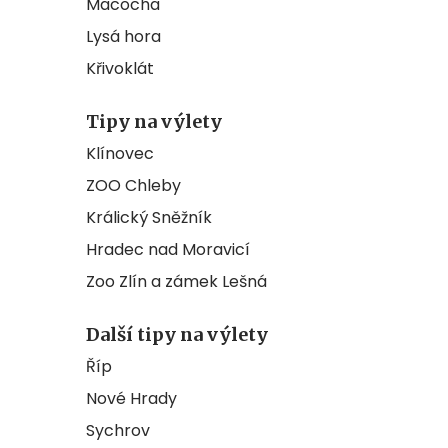
Macocha
Lysá hora
Křivoklát
Tipy na výlety
Klínovec
ZOO Chleby
Králický Sněžník
Hradec nad Moravicí
Zoo Zlín a zámek Lešná
Další tipy na výlety
Říp
Nové Hrady
Sychrov