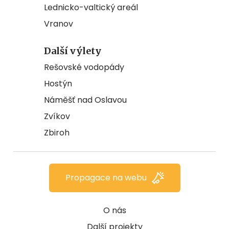
Lednicko-valtický areál
Vranov
Další výlety
Rešovské vodopády
Hostýn
Náměšť nad Oslavou
Zvíkov
Zbiroh
Propagace na webu
O nás
Další projekty