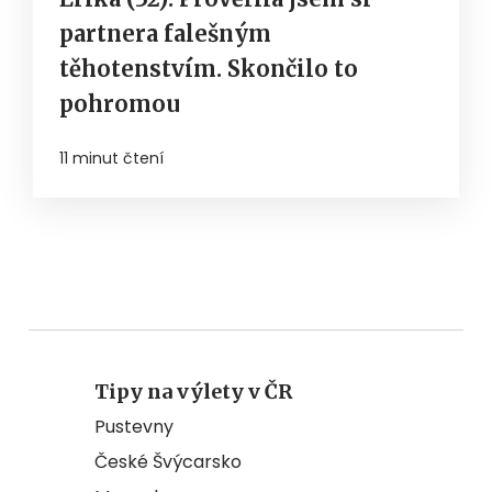
partnera falešným
těhotenstvím. Skončilo to
pohromou
11 minut čtení
Tipy na výlety v ČR
Pustevny
České Švýcarsko