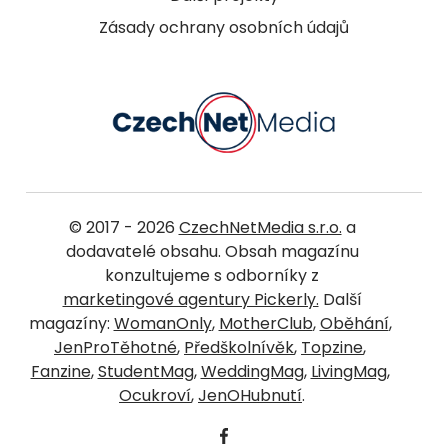
Zásady ochrany osobních údajů
© 2017 - 2026
CzechNetMedia s.r.o.
a
dodavatelé obsahu. Obsah magazínu
konzultujeme s odborníky z
marketingové agentury Pickerly.
Další
magazíny:
WomanOnly
,
MotherClub
,
Oběhání
,
JenProTěhotné
,
Předškolnívěk
,
Topzine
,
Fanzine
,
StudentMag
,
WeddingMag
,
LivingMag
,
Ocukroví
,
JenOHubnutí
.