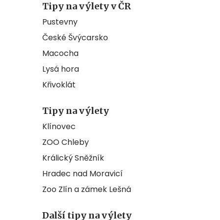
Tipy na výlety v ČR
Pustevny
České Švýcarsko
Macocha
Lysá hora
Křivoklát
Tipy na výlety
Klínovec
ZOO Chleby
Králický Sněžník
Hradec nad Moravicí
Zoo Zlín a zámek Lešná
Další tipy na výlety