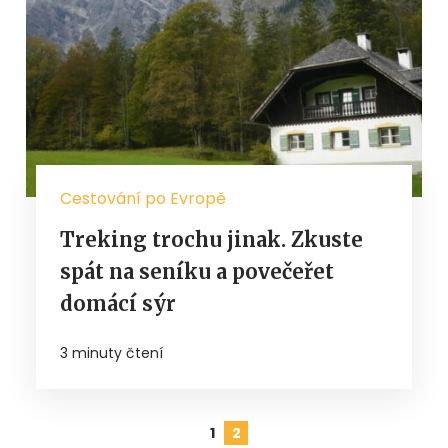
Cestování po Evropě
Treking trochu jinak. Zkuste
spát na seníku a povečeřet
domácí sýr
3 minuty čtení
1
2