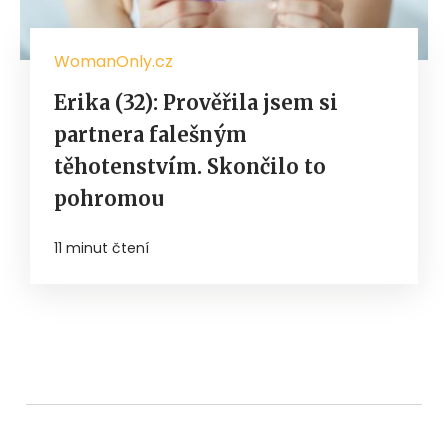
WomanOnly.cz
Erika (32): Prověřila jsem si
partnera falešným
těhotenstvím. Skončilo to
pohromou
11 minut čtení