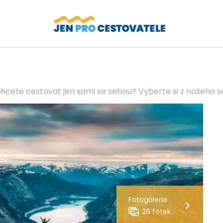
hcete cestovat jen sami se sebou? Vyberte si z našeho
Fotogalerie
26 fotek