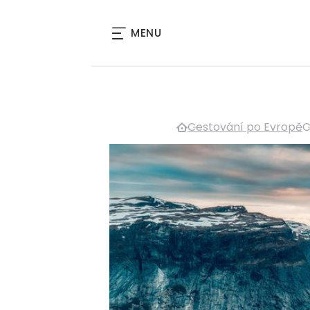
MENU
Cestování po Evropě
C