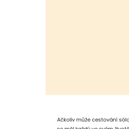
Ačkoliv může cestování sólo
se měl každý ve svém životě