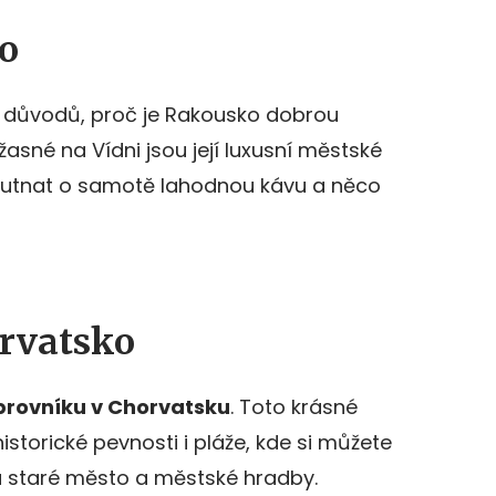
o
z důvodů, proč je Rakousko dobrou
asné na Vídni jsou její luxusní městské
hutnat o samotě lahodnou kávu a něco
rvatsko
rovníku v Chorvatsku
. Toto krásné
historické pevnosti i pláže, kde si můžete
a staré město a městské hradby.