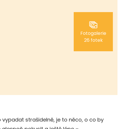
Fotogalerie
26 fotek
 vypadat strašidelně, je to něco, o co by
 alespoň pokusit a ještě lépe –