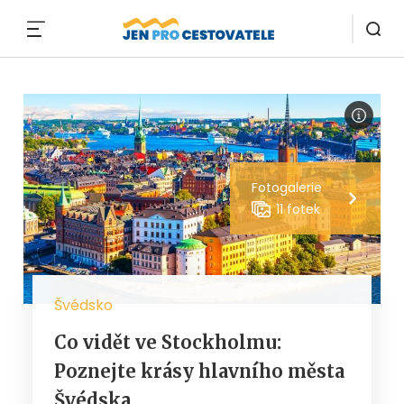
MENU
Fotogalerie
11 fotek
Švédsko
Co vidět ve Stockholmu:
Poznejte krásy hlavního města
Švédska