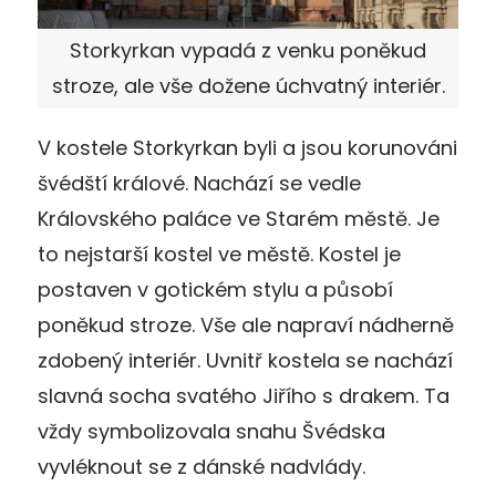
Storkyrkan vypadá z venku poněkud
stroze, ale vše dožene úchvatný interiér.
V kostele Storkyrkan byli a jsou korunováni
švédští králové. Nachází se vedle
Královského paláce ve Starém městě. Je
to nejstarší kostel ve městě. Kostel je
postaven v gotickém stylu a působí
poněkud stroze. Vše ale napraví nádherně
zdobený interiér. Uvnitř kostela se nachází
slavná socha svatého Jiřího s drakem. Ta
vždy symbolizovala snahu Švédska
vyvléknout se z dánské nadvlády.