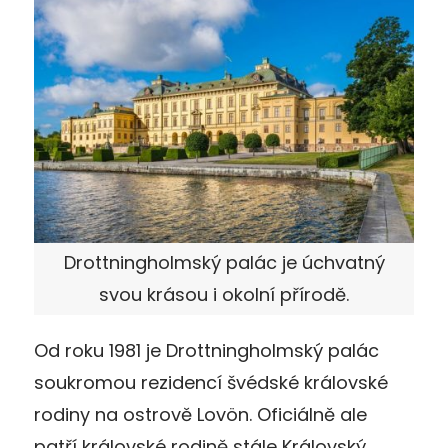
Drottningholmský palác je úchvatný
svou krásou i okolní přírodě.
Od roku 1981 je Drottningholmský palác
soukromou rezidencí švédské královské
rodiny na ostrově Lovön. Oficiálně ale
patří královské rodině stále Královský