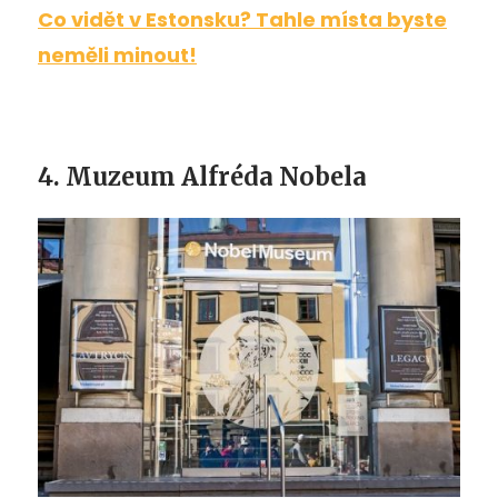
Co vidět v Estonsku? Tahle místa byste
neměli minout!
4. Muzeum Alfréda Nobela