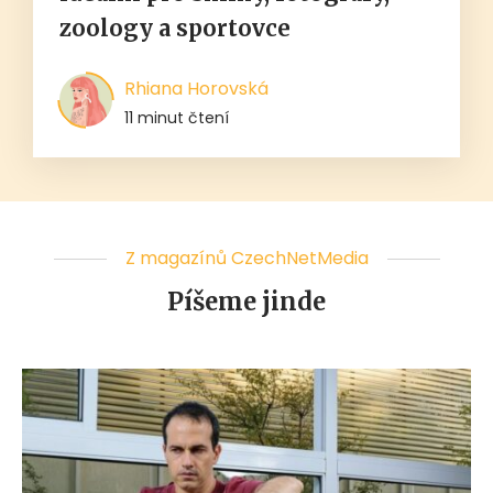
zoology a sportovce
Rhiana Horovská
11 minut čtení
Z magazínů CzechNetMedia
Píšeme jinde