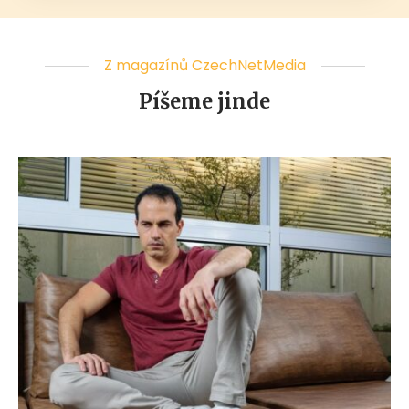
Z magazínů CzechNetMedia
Píšeme jinde