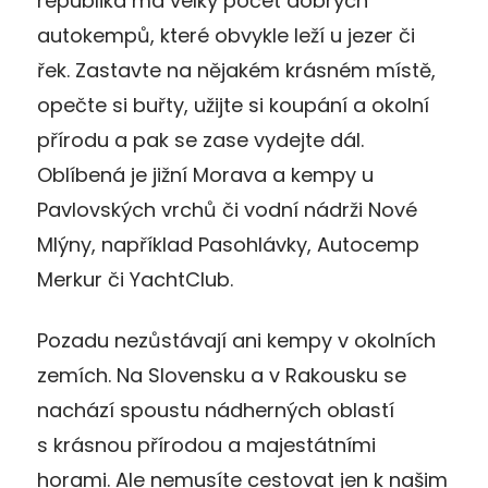
republika má velký počet dobrých
autokempů, které obvykle leží u jezer či
řek. Zastavte na nějakém krásném místě,
opečte si buřty, užijte si koupání a okolní
přírodu a pak se zase vydejte dál.
Oblíbená je jižní Morava a kempy u
Pavlovských vrchů či vodní nádrži Nové
Mlýny, například Pasohlávky, Autocemp
Merkur či YachtClub.
Pozadu nezůstávají ani kempy v okolních
zemích. Na Slovensku a v Rakousku se
nachází spoustu nádherných oblastí
s krásnou přírodou a majestátními
horami. Ale nemusíte cestovat jen k našim