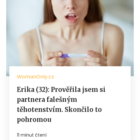
WomanOnly.cz
Erika (32): Prověřila jsem si
partnera falešným
těhotenstvím. Skončilo to
pohromou
11 minut čtení