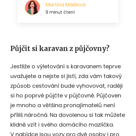
Půjčit si karavan z půjčovny?
Jestliže o výletování s karavanem teprve
uvažujete a nejste si jistí, zda vám takový
způsob cestování bude vyhovovat, raději
si ho poprvé půjčte v půjčovně. Půjčoven
je mnoho a většina pronajímatelů není
příliš náročná. Na dovolenou si tak můžete
klidně vzít i svého domácího mazlíčka.
V nabídce jsou vozy pro dvě osoby i pro