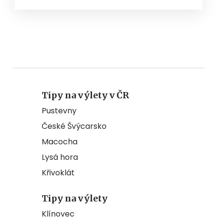
Tipy na výlety v ČR
Pustevny
České Švýcarsko
Macocha
Lysá hora
Křivoklát
Tipy na výlety
Klínovec