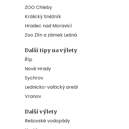
ZOO Chleby
Králický Sněžník
Hradec nad Moravicí
Zoo Zlín a zámek Lešná
Další tipy na výlety
Říp
Nové Hrady
Sychrov
Lednicko-valtický areál
Vranov
Další výlety
Rešovské vodopády