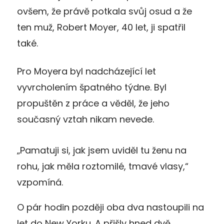
ovšem, že právě potkala svůj osud a že
ten muž, Robert Moyer, 40 let, ji spatřil
také.
Pro Moyera byl nadcházející let
vyvrcholením špatného týdne. Byl
propuštěn z práce a věděl, že jeho
současný vztah nikam nevede.
„Pamatuji si, jak jsem uviděl tu ženu na
rohu, jak měla roztomilé, tmavé vlasy,“
vzpomíná.
O pár hodin později oba dva nastoupili na
let do New Yorku. A přišly hned dvě