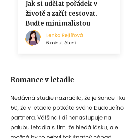
Romance v letadle
Nedávná studie naznačila, že je šance 1 ku
50, že v letadle potkáte svého budoucího
partnera. Většina lidí nenastupuje na
palubu letadla s tím, že hledá lásku, ale
možná by to nebyl tak špatný nápad.