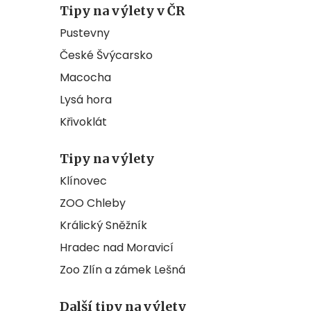
Tipy na výlety v ČR
Pustevny
České Švýcarsko
Macocha
Lysá hora
Křivoklát
Tipy na výlety
Klínovec
ZOO Chleby
Králický Sněžník
Hradec nad Moravicí
Zoo Zlín a zámek Lešná
Další tipy na výlety