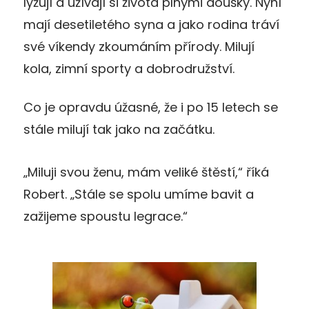
lyžují a užívají si života plnými doušky. Nyní
mají desetiletého syna a jako rodina tráví
své víkendy zkoumáním přírody. Milují
kola, zimní sporty a dobrodružství.
Co je opravdu úžasné, že i po 15 letech se
stále milují tak jako na začátku.
„Miluji svou ženu, mám veliké štěstí,“ říká
Robert. „Stále se spolu umíme bavit a
zažijeme spoustu legrace.“