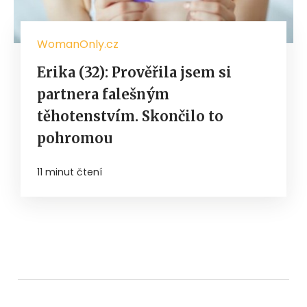
WomanOnly.cz
Erika (32): Prověřila jsem si
partnera falešným
těhotenstvím. Skončilo to
pohromou
11 minut čtení