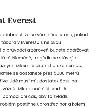
t Everest
děpodobnost, že se vám něco stane, pokud
 tábora v Everestu s nějakou
í a průvodci a zároveň budete dodržovat
ření. Nicméně, tragédie se stávají a
a. Vážným rizikem je akutní horská nemoc,
jakmile se dostanete přes 5000 metrů
 dříve. Lidé musí mít dostatek času na
i vážné riziko zranění či smrti. A
pomoci ani čas, aby to zvládli.
 problém postihne uprostřed hor a kolem