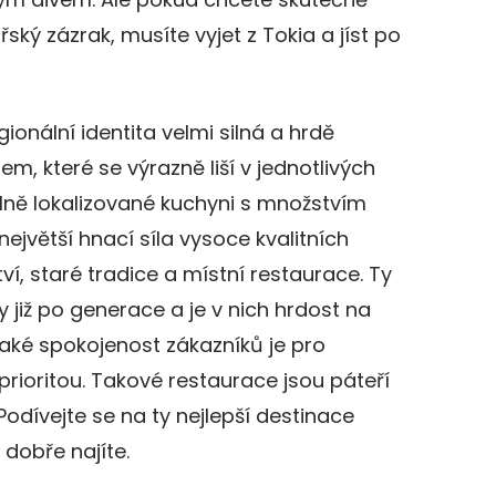
ský zázrak, musíte vyjet z Tokia a jíst po
egionální identita velmi silná a hrdě
m, které se výrazně liší v jednotlivých
silně lokalizované kuchyni s množstvím
největší hnací síla vysoce kvalitních
í, staré tradice a místní restaurace. Ty
y již po generace a je v nich hrdost na
Také spokojenost zákazníků je pro
 prioritou. Takové restaurace jsou páteří
 Podívejte se na ty nejlepší destinace
dobře najíte.