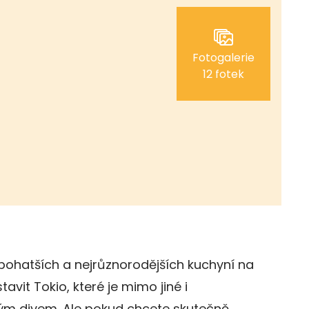
Fotogalerie
12 fotek
bohatších a nejrůznorodějších kuchyní na
avit Tokio, které je mimo jiné i
m divem. Ale pokud chcete skutečně