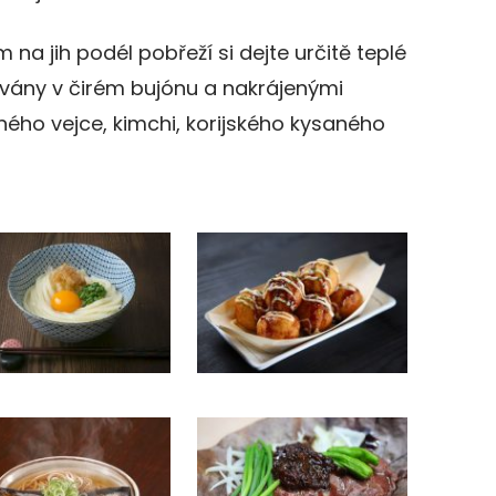
a jih podél pobřeží si dejte určitě teplé
ávány v čirém bujónu a nakrájenými
ého vejce, kimchi, korijského kysaného