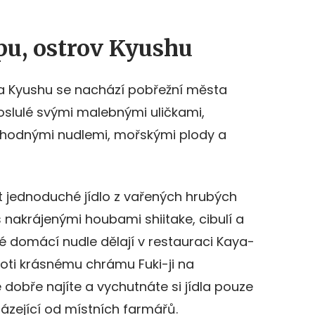
pu, ostrov Kyushu
a Kyushu se nachází pobřežní města
roslulé svými malebnými uličkami,
ahodnými nudlemi, mořskými plody a
t jednoduché jídlo z vařených hrubých
 nakrájenými houbami shiitake, cibulí a
é domácí nudle dělají v restauraci Kaya-
roti krásnému chrámu Fuki-ji na
 dobře najíte a vychutnáte si jídla pouze
ázející od místních farmářů.