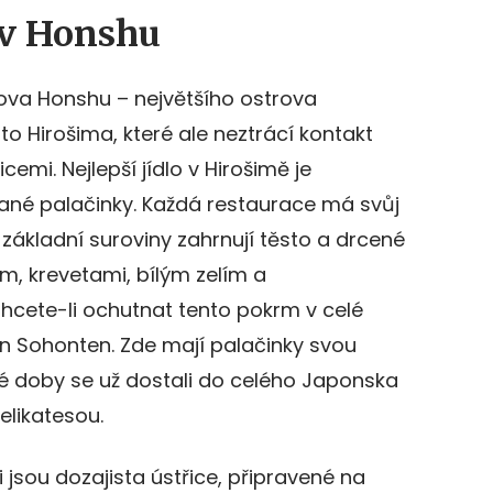
ov Honshu
rova Honshu – největšího ostrova
o Hirošima, které ale neztrácí kontakt
cemi. Nejlepší jídlo v Hirošimě je
né palačinky. Každá restaurace má svůj
le základní suroviny zahrnují těsto a drcené
m, krevetami, bílým zelím a
cete-li ochutnat tento pokrm v celé
an Sohonten. Zde mají palačinky svou
d té doby se už dostali do celého Japonska
elikatesou.
i jsou dozajista ústřice, připravené na