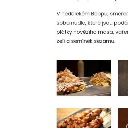
V nedalekém Beppu, směrem n
soba nudle, které jsou pod
plátky hovězího masa, vařen
zelí a semínek sezamu.