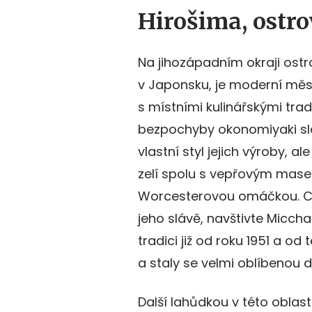
Hirošima, ostr
Na jihozápadním okraji ost
v Japonsku, je moderní měst
s místními kulinářskými tradi
bezpochyby okonomiyaki sla
vlastní styl jejich výroby, a
zelí spolu s vepřovým mase
Worcesterovou omáčkou. Ch
jeho slávě, navštivte Micch
tradici již od roku 1951 a o
a staly se velmi oblíbenou d
Další lahůdkou v této oblast