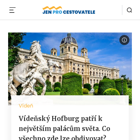
MENU
Vídeň
Vídeňský Hofburg patří k
největším palácům světa. Co
všechno zde lze obdivovat?