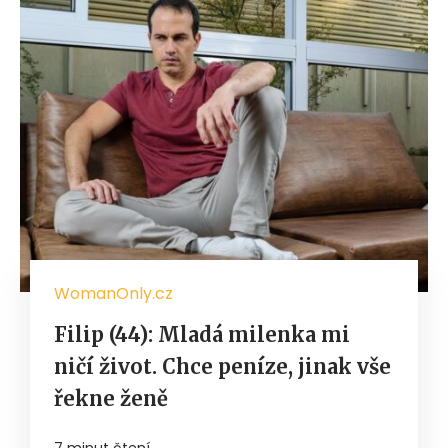
WomanOnly.cz
Filip (44): Mladá milenka mi
ničí život. Chce peníze, jinak vše
řekne ženě