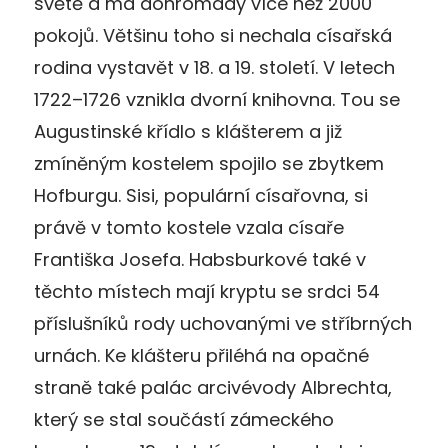
světě a má dohromady více než 2000
pokojů. Většinu toho si nechala císařská
rodina vystavět v 18. a 19. století. V letech
1722–1726 vznikla dvorní knihovna. Tou se
Augustinské křídlo s klášterem a již
zmíněným kostelem spojilo se zbytkem
Hofburgu. Sisi, populární císařovna, si
právě v tomto kostele vzala císaře
Františka Josefa. Habsburkové také v
těchto místech mají kryptu se srdci 54
příslušníků rody uchovanými ve stříbrných
urnách. Ke klášteru přiléhá na opačné
straně také palác arcivévody Albrechta,
který se stal součástí zámeckého