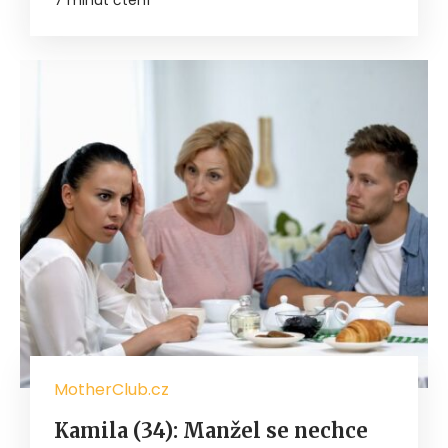
7 minut čtení
MotherClub.cz
Kamila (34): Manžel se nechce