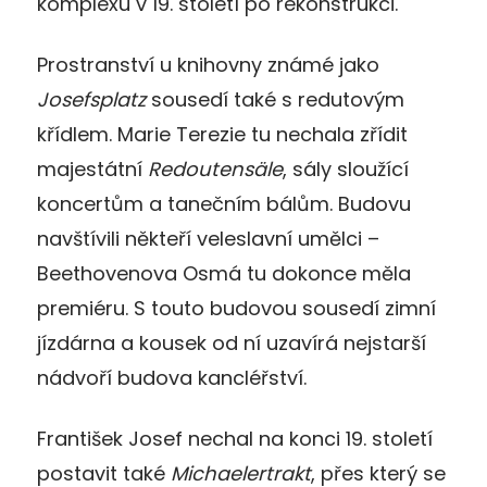
komplexu v 19. století po rekonstrukci.
Prostranství u knihovny známé jako
Josefsplatz
sousedí také s redutovým
křídlem. Marie Terezie tu nechala zřídit
majestátní
Redoutensäle
, sály sloužící
koncertům a tanečním bálům. Budovu
navštívili někteří veleslavní umělci –
Beethovenova Osmá tu dokonce měla
premiéru. S touto budovou sousedí zimní
jízdárna a kousek od ní uzavírá nejstarší
nádvoří budova kancléřství.
František Josef nechal na konci 19. století
postavit také
Michaelertrakt
, přes který se