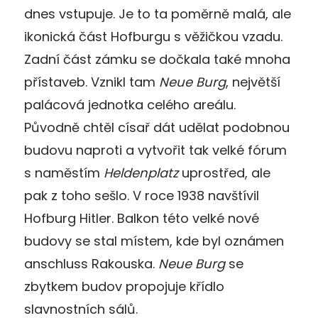
dnes vstupuje. Je to ta poměrně malá, ale
ikonická část Hofburgu s věžičkou vzadu.
Zadní část zámku se dočkala také mnoha
přístaveb. Vznikl tam
Neue Burg
, největší
palácová jednotka celého areálu.
Původně chtěl císař dát udělat podobnou
budovu naproti a vytvořit tak velké fórum
s naměstím
Heldenplatz
uprostřed, ale
pak z toho sešlo. V roce 1938 navštívil
Hofburg Hitler. Balkon této velké nové
budovy se stal místem, kde byl oznámen
anschluss Rakouska.
Neue Burg
se
zbytkem budov propojuje křídlo
slavnostních sálů.