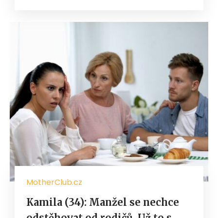
MotherClub.cz
Kamila (34): Manžel se nechce
odstěhovat od rodičů. Už to s