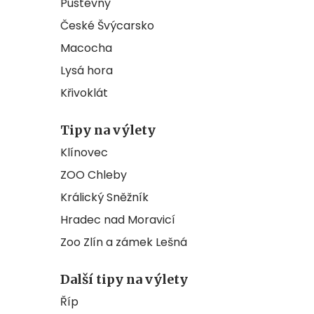
Pustevny
České Švýcarsko
Macocha
Lysá hora
Křivoklát
Tipy na výlety
Klínovec
ZOO Chleby
Králický Sněžník
Hradec nad Moravicí
Zoo Zlín a zámek Lešná
Další tipy na výlety
Říp