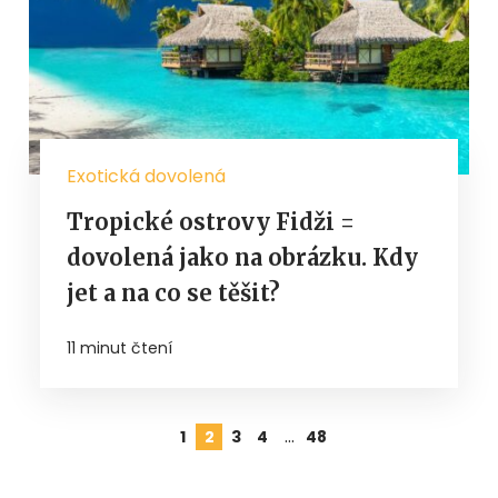
Exotická dovolená
Tropické ostrovy Fidži =
dovolená jako na obrázku. Kdy
jet a na co se těšit?
11 minut čtení
…
1
2
3
4
48