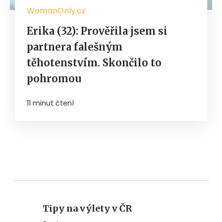
WomanOnly.cz
Erika (32): Prověřila jsem si
partnera falešným
těhotenstvím. Skončilo to
pohromou
11 minut čtení
Tipy na výlety v ČR