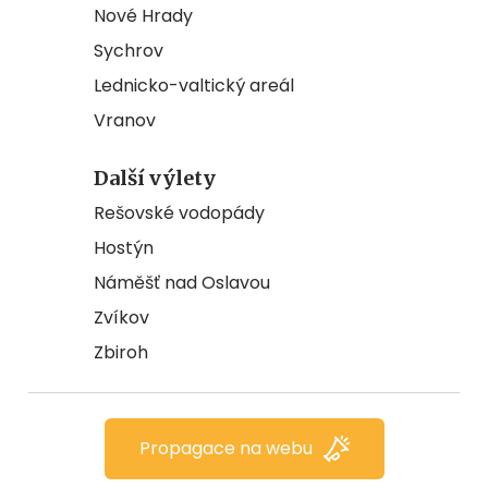
Nové Hrady
Sychrov
Lednicko-valtický areál
Vranov
Další výlety
Rešovské vodopády
Hostýn
Náměšť nad Oslavou
Zvíkov
Zbiroh
Propagace na webu