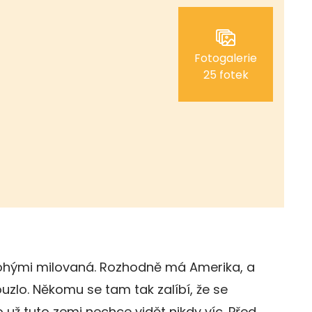
Fotogalerie
25 fotek
hými milovaná. Rozhodně má Amerika, a
uzlo. Někomu se tam tak zalíbí, že se
 už tuto zemi nechce vidět nikdy víc. Před