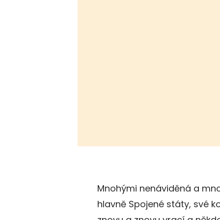
Mnohými nenáviděná a mno
hlavně Spojené státy, své ko
znovu a znovu vrací a někdo