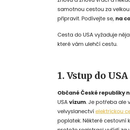
samotnou cestou za velkou l
připravit. Podívejte se,
na c
Cesta do USA vyžaduje nějak
které vám ulehčí cestu.
1. Vstup do USA
Občané České republiky 
USA
vízum
. Je potřeba ale
velvyslanectví
elektrickou c
poplatek. Některé cestovní 
protože registraci vyřídí za 