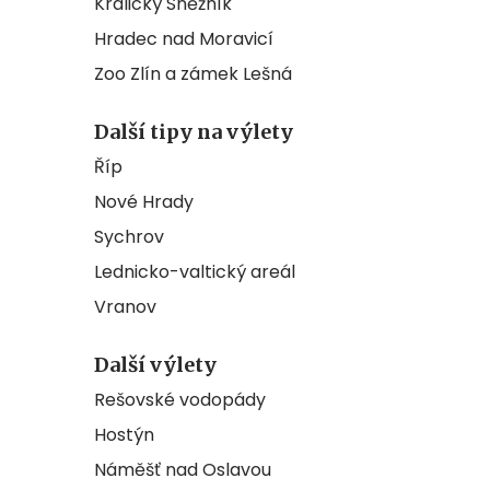
Králický Sněžník
Hradec nad Moravicí
Zoo Zlín a zámek Lešná
Další tipy na výlety
Říp
Nové Hrady
Sychrov
Lednicko-valtický areál
Vranov
Další výlety
Rešovské vodopády
Hostýn
Náměšť nad Oslavou