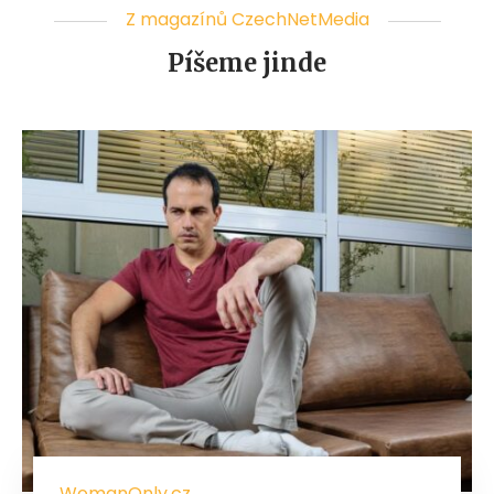
Z magazínů CzechNetMedia
Píšeme jinde
WomanOnly.cz