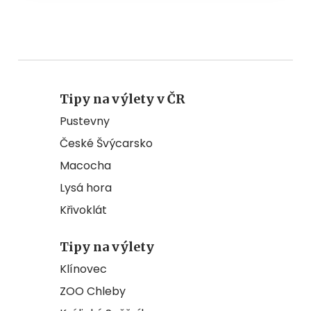
Tipy na výlety v ČR
Pustevny
České Švýcarsko
Macocha
Lysá hora
Křivoklát
Tipy na výlety
Klínovec
ZOO Chleby