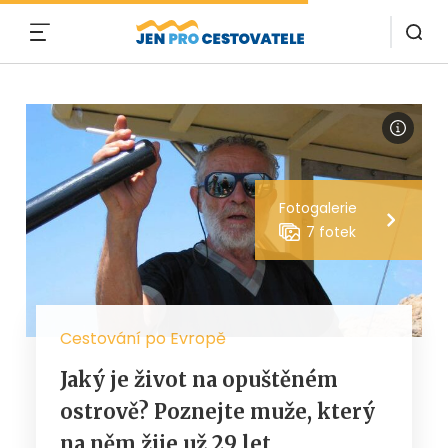
MENU
Fotogalerie
7 fotek
Cestování po Evropě
Jaký je život na opuštěném
ostrově? Poznejte muže, který
na něm žije už 29 let