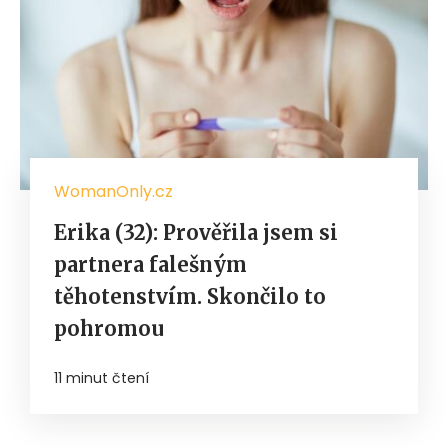
WomanOnly.cz
Erika (32): Prověřila jsem si
partnera falešným
těhotenstvím. Skončilo to
pohromou
11 minut čtení