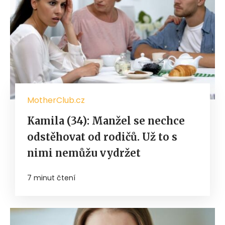
MotherClub.cz
Kamila (34): Manžel se nechce
odstěhovat od rodičů. Už to s
nimi nemůžu vydržet
7 minut čtení