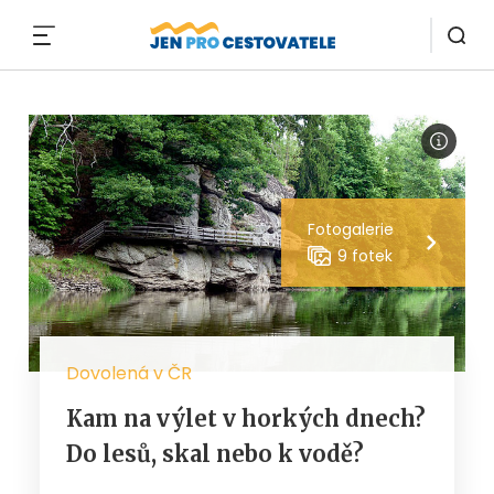
MENU
Fotogalerie
9 fotek
Dovolená v ČR
Kam na výlet v horkých dnech?
Do lesů, skal nebo k vodě?