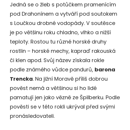
Jedná se o žleb s potůčkem pramenícím
pod Drahonínem a vytváří pod soutokem
s Loučkou drobné vodopády. V soutěsce
je po většinu roku chladno, vlhko a nižší
teploty. Rostou tu různé horské druhy
rostlin – horské mechy, kapraď rakouská
či klen apod. Svůj název získala rokle
podle známého vůdce pandurů,
barona
Trencka
. Na jižní Moravě příliš dobrou
pověst nemá a většinou si ho lidé
pamatují jen jako vězně ze Špilberku. Podle
pověsti se v této rokli ukrýval před svými
pronásledovateli.