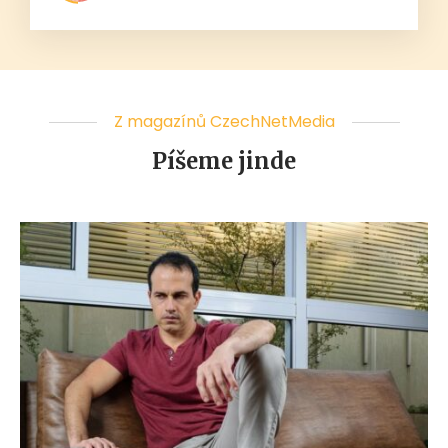
Z magazínů CzechNetMedia
Píšeme jinde