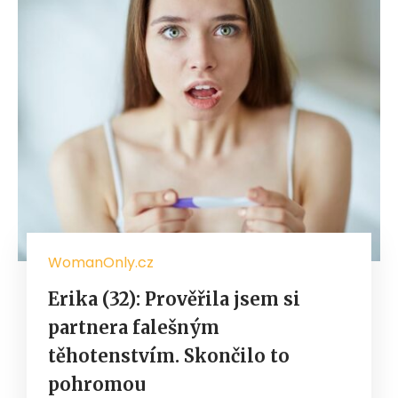
WomanOnly.cz
Erika (32): Prověřila jsem si
partnera falešným
těhotenstvím. Skončilo to
pohromou