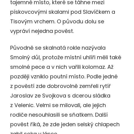
tajemné místo, které se táhne mezi
pískovcovými skalami pod Slavíčkem a
Tisovým vrchem. O původu dolu se
vypráví nejedna pověst.
Původně se skalnatá rokle nazývala
Smolný důl, protože místní uhlíři měli také
smolné pece a v nich vařili kolomaz. Až
později vzniklo poutní místo. Podle jedné
z pověstí zde dobrovolně zemřeli rytíř
Jaroslav ze Svojkova s dcerou sládka
z Velenic. Velmi se milovali, ale jejich
rodiče nesouhlasili se sňatkem. Další
pověst říká, že zde jeden selský chlapech
zabil soka v lásce.