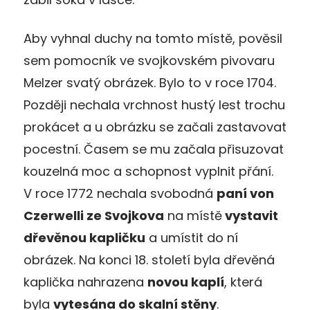
Aby vyhnal duchy na tomto místě, pověsil
sem pomocník ve svojkovském pivovaru
Melzer svatý obrázek. Bylo to v roce 1704.
Později nechala vrchnost hustý lest trochu
prokácet a u obrázku se začali zastavovat
pocestní. Časem se mu začala přisuzovat
kouzelná moc a schopnost vyplnit přání.
V roce 1772 nechala svobodná
paní von
Czerwelli ze Svojkova
na místě
vystavit
dřevěnou kapličku
a umístit do ní
obrázek. Na konci 18. století byla dřevěná
kaplička nahrazena
novou kaplí
, která
byla
vytesána do skalní stěny
.