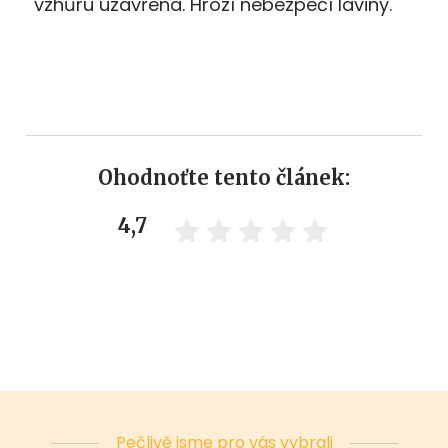
vzhůru uzavřena. Hrozí nebezpečí laviny.
Ohodnoťte tento článek:
4,7
Pečlivě jsme pro vás vybrali