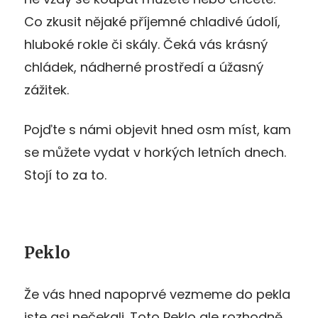
Co zkusit nějaké příjemné chladivé údolí,
hluboké rokle či skály. Čeká vás krásný
chládek, nádherné prostředí a úžasný
zážitek.
Pojďte s námi objevit hned osm míst, kam
se můžete vydat v horkých letních dnech.
Stojí to za to.
Peklo
Že vás hned napoprvé vezmeme do pekla
jste asi nečekali. Toto Peklo ale rozhodně