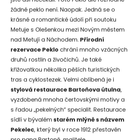
žádné peklo není. Naopak. Jedná se o
krásné a romantické údolí při soutoku
Metuje s Olešenkou mezi Novým městem
nad Metují a Náchodem.
Přírodní
rezervace Peklo
chrání mnoho vzácných
druhů rostlin a živočichů. Je také
křižovatkou několika pěších turistických
tras a cyklostezek. Velmi oblíbená je i
stylová restaurace Bartoňova útulna
,
vyzdobená mnoha čertovskými motivy a
s řadou „pekelných“ specialit. Restaurace
sídlí v bývalém
starém mlýně s názvem
Pekelec
, který byl v roce 1912 přestavěn
pro pana Bartoně, majitele