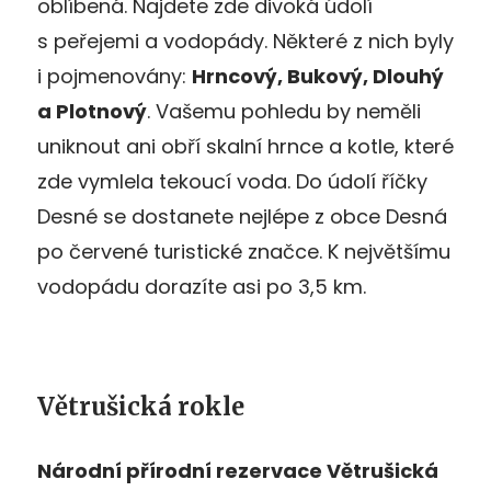
oblíbená. Najdete zde divoká údolí
s peřejemi a vodopády. Některé z nich byly
i pojmenovány:
Hrncový, Bukový, Dlouhý
a Plotnový
. Vašemu pohledu by neměli
uniknout ani obří skalní hrnce a kotle, které
zde vymlela tekoucí voda. Do údolí říčky
Desné se dostanete nejlépe z obce Desná
po červené turistické značce. K největšímu
vodopádu dorazíte asi po 3,5 km.
Větrušická rokle
Národní přírodní rezervace Větrušická