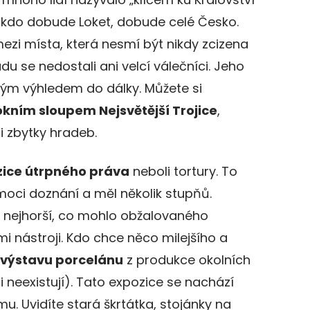
že kdo dobude Loket, dobude celé Česko.
 mezi místa, která nesmí být nikdy zcizena
u se nedostali ani velcí válečníci. Jeho
vým výhledem do dálky. Můžete si
okním sloupem Nejsvětější Trojice
,
i zbytky hradeb.
ice útrpného práva
neboli tortury. To
moci doznání a měl několik stupňů.
o nejhorší, co mohlo obžalovaného
i nástroji. Kdo chce něco milejšího a
výstavu porcelánu
z produkce okolních
 neexistují). Tato expozice se nachází
. Uvidíte stará škrtátka, stojánky na