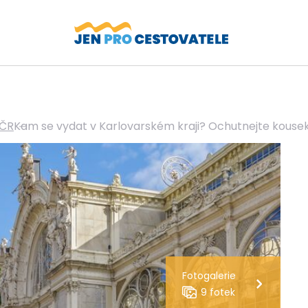
 ČR
Kam se vydat v Karlovarském kraji? Ochutnejte kousek
Fotogalerie
9 fotek