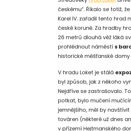
českému“. Říkalo se totiž, 
Karel IV. zařadil tento hrad
české koruně. Za hradby hrad
26 metrů dlouhá věž láká s
prohlédnout náměstí
s bar
historické měšťanské domy 
V hradu Loket je stálá
expoz
byl způsob, jak z někoho vy
Nejdříve se zastrašovalo. T
potkat, bylo mučení mučícím
jemnějšího, měl by navštívit
továren (některé už dnes ani
v přízemí Hejtmanského domu