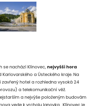
 se nachází Klínovec,
nejvyšší hora
d Karlovarského a Ústeckého kraje. Na
í zavřený hotel a rozhledna vysoká 24
rovozu) a telekomunikační věž.
k nejstarším a nejvýše položeným budovám
ova vede k vrcholu lanovka. Klínovec je