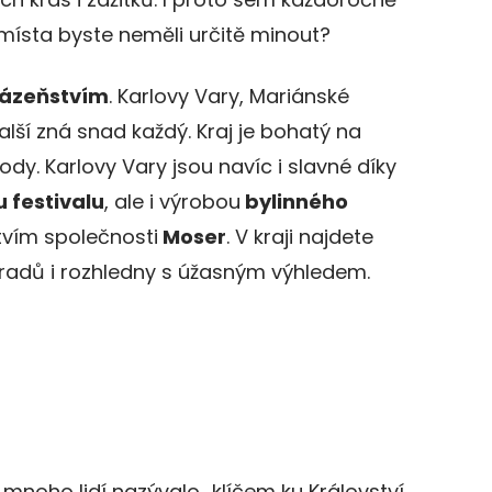
á místa byste neměli určitě minout?
lázeňstvím
. Karlovy Vary, Mariánské
alší zná snad každý. Kraj je bohatý na
ody. Karlovy Vary jsou navíc i slavné díky
 festivalu
, ale i výrobou
bylinného
tvím společnosti
Moser
. V kraji najdete
adů i rozhledny s úžasným výhledem.
 mnoho lidí nazývalo „klíčem ku Království