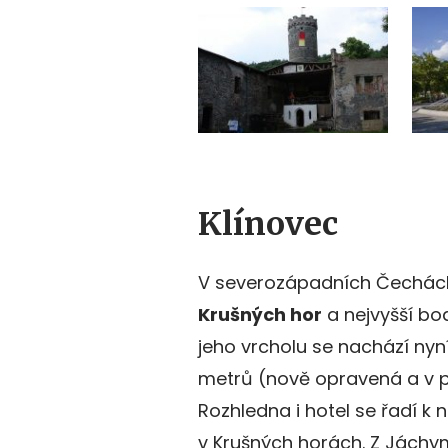
Klínovec
V severozápadních Čechách
Krušných hor
a nejvyšší bo
jeho vrcholu se nachází nyn
metrů (nově opravená a v p
Rozhledna i hotel se řadí 
v Krušných horách. Z Jáchym