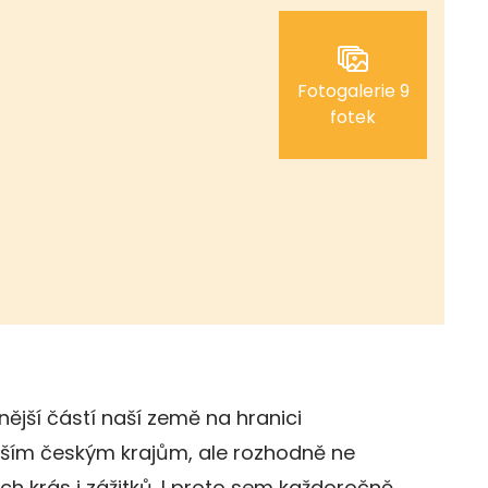
Fotogalerie 9
fotek
nější částí naší země na hranici
ším českým krajům, ale rozhodně ne
h krás i zážitků. I proto sem každoročně