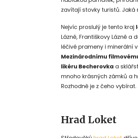
zavítají stovky turistů. Jak
Nejvíc proslulý je tento kraj
Lázně, Františkovy Lázně a d
léčivé prameny i minerální v
Mezinárodnímu filmovému
likéru Becherovka
a sklářs
mnoho krásných zámků a hr
Rozhodně je z čeho vybírat.
Hrad Loket
Středověký
hrad Loket
dříve