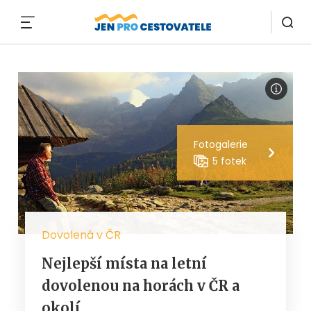
MENU
Fotogalerie
5 fotek
Dovolená v ČR
Nejlepší místa na letní
dovolenou na horách v ČR a
okolí