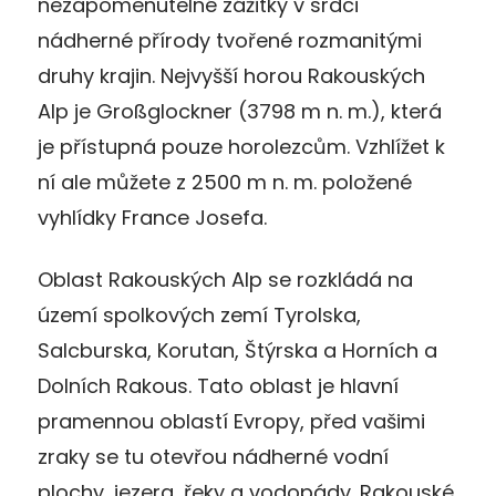
nezapomenutelné zážitky v srdci
nádherné přírody tvořené rozmanitými
druhy krajin. Nejvyšší horou Rakouských
Alp je Großglockner (3798 m n. m.), která
je přístupná pouze horolezcům. Vzhlížet k
ní ale můžete z 2500 m n. m. položené
vyhlídky France Josefa.
Oblast Rakouských Alp se rozkládá na
území spolkových zemí Tyrolska,
Salcburska, Korutan, Štýrska a Horních a
Dolních Rakous. Tato oblast je hlavní
pramennou oblastí Evropy, před vašimi
zraky se tu otevřou nádherné vodní
plochy, jezera, řeky a vodopády. Rakouské