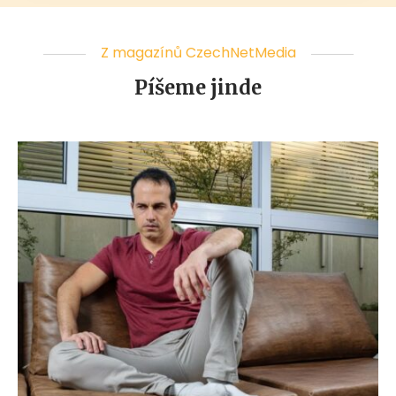
Z magazínů CzechNetMedia
Píšeme jinde