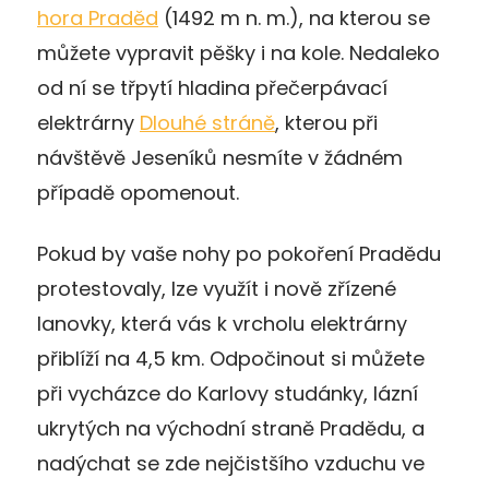
hora Praděd
(1492 m n. m.), na kterou se
můžete vypravit pěšky i na kole. Nedaleko
od ní se třpytí hladina přečerpávací
elektrárny
Dlouhé stráně
, kterou při
návštěvě Jeseníků nesmíte v žádném
případě opomenout.
Pokud by vaše nohy po pokoření Pradědu
protestovaly, lze využít i nově zřízené
lanovky, která vás k vrcholu elektrárny
přiblíží na 4,5 km. Odpočinout si můžete
při vycházce do Karlovy studánky, lázní
ukrytých na východní straně Pradědu, a
nadýchat se zde nejčistšího vzduchu ve