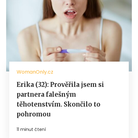
WomanOnly.cz
Erika (32): Prověřila jsem si
partnera falešným
těhotenstvím. Skončilo to
pohromou
11 minut čtení