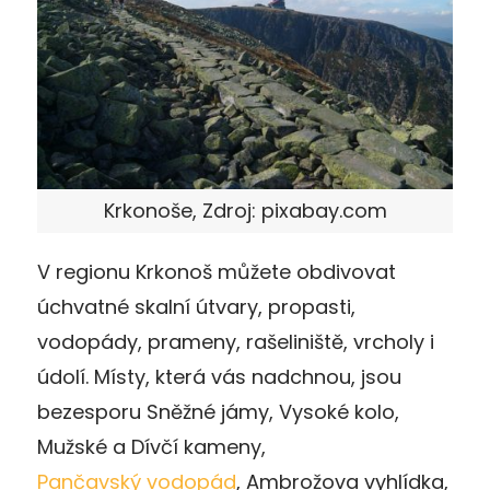
Krkonoše, Zdroj: pixabay.com
V regionu Krkonoš můžete obdivovat
úchvatné skalní útvary, propasti,
vodopády, prameny, rašeliniště, vrcholy i
údolí. Místy, která vás nadchnou, jsou
bezesporu Sněžné jámy, Vysoké kolo,
Mužské a Dívčí kameny,
Pančavský vodopád
, Ambrožova vyhlídka,