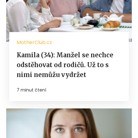
MotherClub.cz
Kamila (34): Manžel se nechce
odstěhovat od rodičů. Už to s
nimi nemůžu vydržet
7 minut čtení