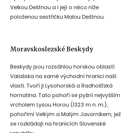
Velkou Deštnou a i její o něco níže
položenou sestřičku Malou Deštnou.
Moravskoslezské Beskydy
Beskydy jsou rozsáhlou horskou oblastí
Valašska na samé východní hranici naší
vlasti. Tvoří ji Lysohorská a Radhošťská
hornatina. Tato pohoří se pyšní nejvyšším
vrcholem Lysou Horou (1323 m n. m.),
pohořími Velkým a Malým Javorníkem, jež
se rozkládají na hranicích Slovenské