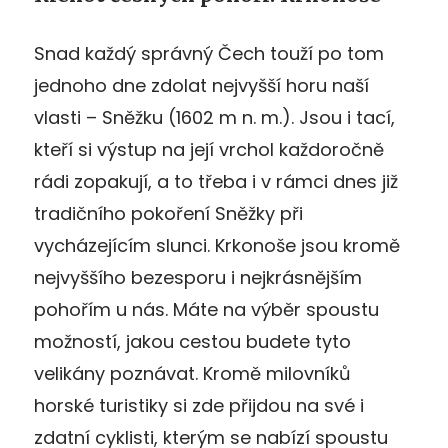
Snad každý správný Čech touží po tom
jednoho dne zdolat nejvyšší horu naší
vlasti – Sněžku (1602 m n. m.). Jsou i tací,
kteří si výstup na její vrchol každoročně
rádi zopakují, a to třeba i v rámci dnes již
tradičního pokoření Sněžky při
vycházejícím slunci. Krkonoše jsou kromě
nejvyššího bezesporu i nejkrásnějším
pohořím u nás. Máte na výběr spoustu
možností, jakou cestou budete tyto
velikány poznávat. Kromě milovníků
horské turistiky si zde přijdou na své i
zdatní cyklisti, kterým se nabízí spoustu