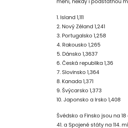
mění, někdy i podstatnou m
1. Island 1,111
2. Nový Zéland 1,241
3. Portugalsko 1,258
4. Rakousko 1,265
5. Dánsko 1,3637
6. Česká republika 1,36
7. Slovinsko 1,364
8. Kanada 1,371
9. Švýcarsko 1,373
10. Japonsko a Irsko 1,408
Švédsko a Finsko jsou na 18 
41. a Spojené státy na 114. m