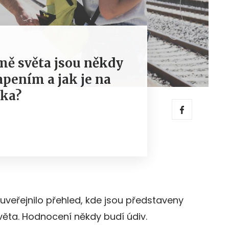
mě světa jsou někdy
pením a jak je na
ika?
veřejnilo přehled, kde jsou představeny
věta. Hodnocení někdy budí údiv.