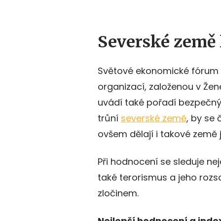
Severské země 
Světové ekonomické fórum 
organizací, založenou v Žen
uvádí také pořadí bezpečný
trůní
severské země
, by se 
ovšem dělají i takové země
Při hodnocení se sleduje neje
také terorismus a jeho rozs
zločinem.
Nejlepší hodnocení a inde