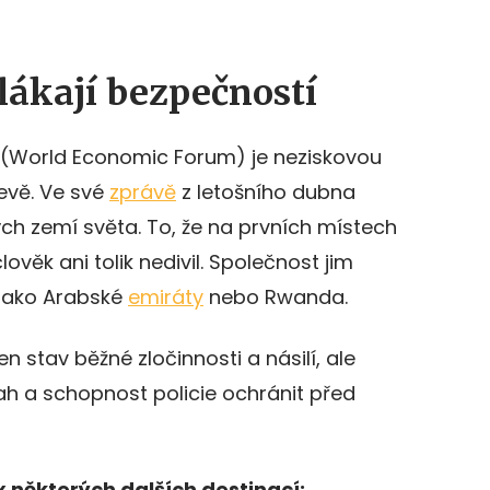
lákají bezpečností
(World Economic Forum) je neziskovou
evě. Ve své
zprávě
z letošního dubna
ch zemí světa. To, že na prvních místech
člověk ani tolik nedivil. Společnost jim
 jako Arabské
emiráty
nebo Rwanda.
n stav běžné zločinnosti a násilí, ale
ah a schopnost policie ochránit před
x některých dalších destinací: