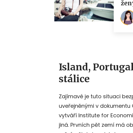
Island, Portuga
stálice
Zajímavé je tuto situaci be
uveřejněnými v dokumentu G
vytváří Institute for Econo
jiná. Prvních pět zemí má o