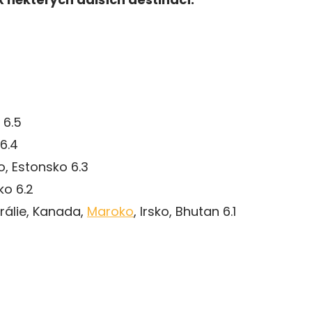
 6.5
6.4
o, Estonsko 6.3
ko 6.2
rálie, Kanada,
Maroko
, Irsko, Bhutan 6.1