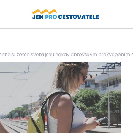
čnější země světa jsou někdy obrovským překvapením a 