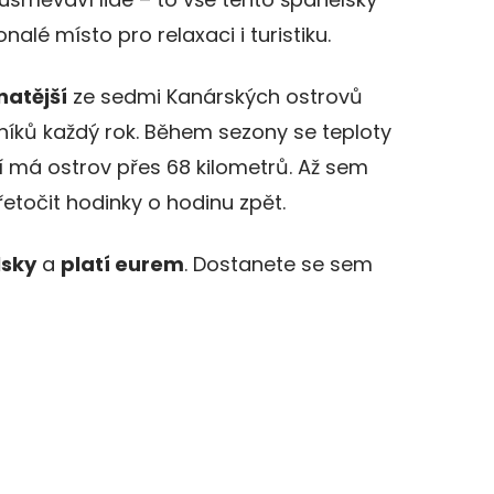
nalé místo pro relaxaci i turistiku.
natější
ze sedmi Kanárských ostrovů
vníků každý rok. Během sezony se teploty
í má ostrov přes 68 kilometrů. Až sem
etočit hodinky o hodinu zpět.
lsky
a
platí eurem
. Dostanete se sem