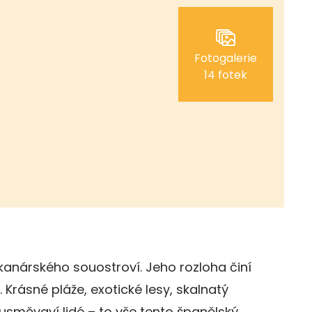
Fotogalerie
14 fotek
 kanárského souostroví. Jeho rozloha činí
 Krásné pláže, exotické lesy, skalnatý
 usměvaví lidé – to vše tento španělský