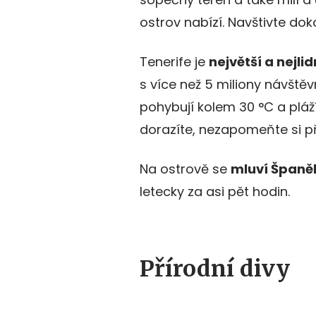
ostrov nabízí. Navštivte doko
Tenerife je
největší a nejlid
s více než 5 miliony návště
pohybují kolem 30 °C a pláž
dorazíte, nezapomeňte si př
Na ostrově se
mluví Španě
letecky za asi pět hodin.
Přírodní divy