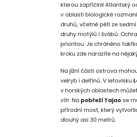
kterou zapříčinil Atlantský 
v oblasti biologické rozma
druhů, včetně pěti ze sedmi
druhy motýlů i švábů. Ochra
prioritou. Je chráněno tak
kroku zde narazíte na nějak
Na jižní části ostrova mohou
velryb i delfínů. V letovisku
L
v horských oblastech můžet
vítr. Na
pobřeží Tajao
se mů
přírodní most, který vytvoři
dlouhý asi 30 metrů.