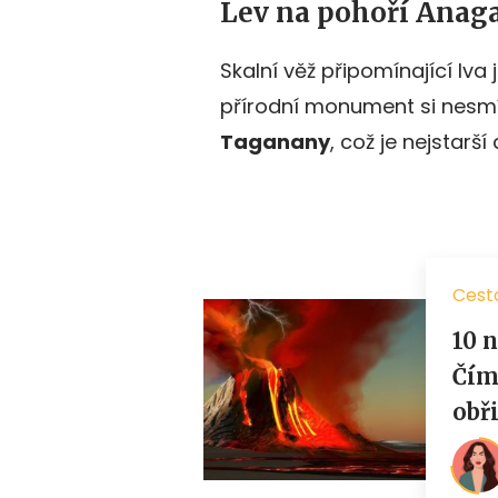
Lev na pohoří Anag
Skalní věž připomínající lva
přírodní monument si nesmí
Taganany
, což je nejstarší