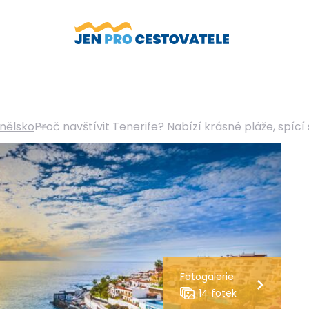
nělsko
Proč navštívit Tenerife? Nabízí krásné pláže, spíc
Fotogalerie
14 fotek