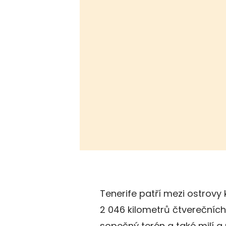
Tenerife patří mezi ostrovy
2 046 kilometrů čtverečních.
sopečný terén a také milí a