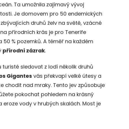
oceán. Ta umožnila zajímavý vývoj
nitosti. Je domovem pro 50 endemických
 zbývajících druhů želv na světě, vzácné
na přírodních krás je pro Tenerife
řka 50 % pozemků. A téměř na každém
ý
přírodní zázrak
.
 turisté sledovat z lodí několik druhů
os Gigantes
vás překvapí velké útesy a
e chodit nad mraky. Tento jev způsobuje
žete pokochat pohledem na krásný
la eroze vody v hrubých skalách. Most je