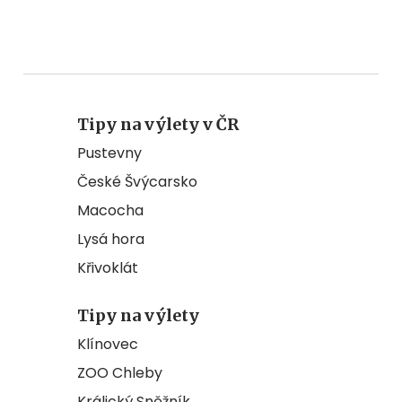
Tipy na výlety v ČR
Pustevny
České Švýcarsko
Macocha
Lysá hora
Křivoklát
Tipy na výlety
Klínovec
ZOO Chleby
Králický Sněžník