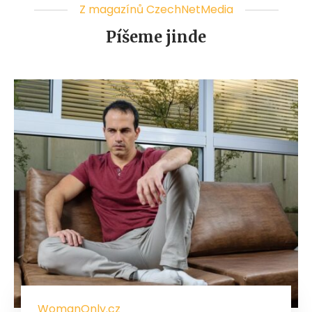
Z magazínů CzechNetMedia
Píšeme jinde
WomanOnly.cz