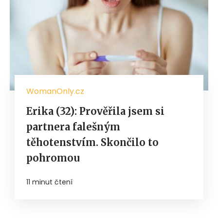
WomanOnly.cz
Erika (32): Prověřila jsem si
partnera falešným
těhotenstvím. Skončilo to
pohromou
11 minut čtení