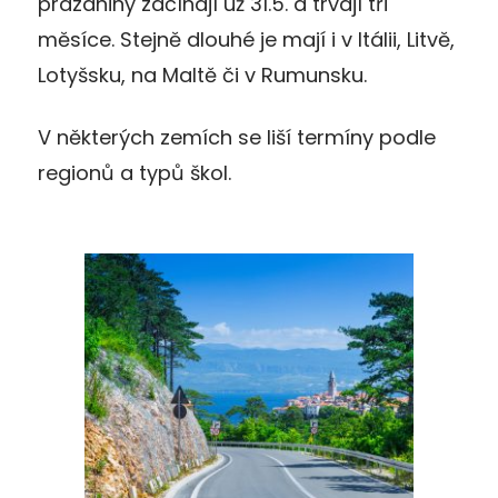
prázdniny začínají už 31.5. a trvají tři
měsíce. Stejně dlouhé je mají i v Itálii, Litvě,
Lotyšsku, na Maltě či v Rumunsku.
V některých zemích se liší termíny podle
regionů a typů škol.