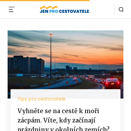
MENU
Tipy pro cestovatele
Vyhněte se na cestě k moři
zácpám. Víte, kdy začínají
prázdniny v okolních zemích?