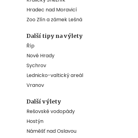
Hradec nad Moravicí
Zoo Zlín a zámek Lešná
Další tipy na výlety
Říp
Nové Hrady
Sychrov
Lednicko-valtický areál
Vranov
Další výlety
Rešovské vodopády
Hostýn
Náměšť nad Oslavou