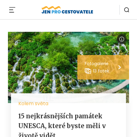
MENU
Fotogalerie
13 fotek
Kolem světa
15 nejkrásnějších památek
UNESCA, které byste měli v
životě vidět