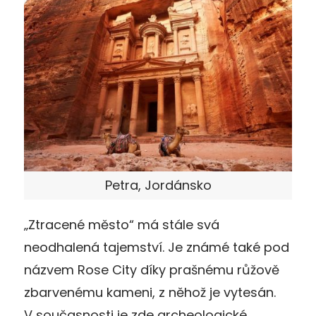
Petra, Jordánsko
„Ztracené město“ má stále svá
neodhalená tajemství. Je známé také pod
názvem Rose City díky prašnému růžově
zbarvenému kameni, z něhož je vytesán.
V současnosti je zde archeologické