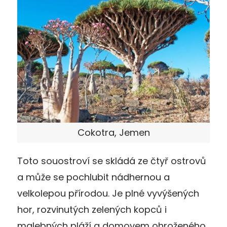
Cokotra, Jemen
Toto souostroví se skládá ze čtyř ostrovů
a může se pochlubit nádhernou a
velkolepou přírodou. Je plné vyvýšených
hor, rozvinutých zelených kopců i
malebných pláží a domovem ohroženého