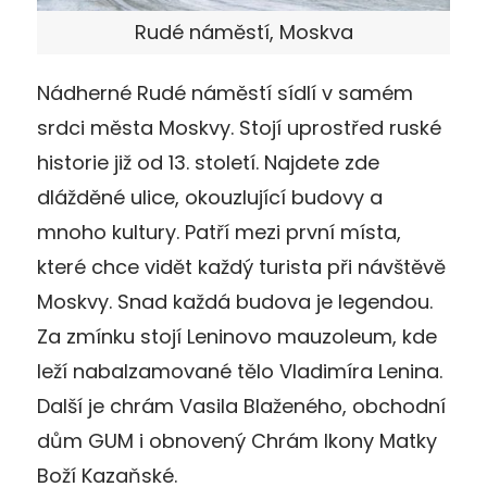
Rudé náměstí, Moskva
Nádherné Rudé náměstí sídlí v samém
srdci města Moskvy. Stojí uprostřed ruské
historie již od 13. století. Najdete zde
dlážděné ulice, okouzlující budovy a
mnoho kultury. Patří mezi první místa,
které chce vidět každý turista při návštěvě
Moskvy. Snad každá budova je legendou.
Za zmínku stojí Leninovo mauzoleum, kde
leží nabalzamované tělo Vladimíra Lenina.
Další je chrám Vasila Blaženého, obchodní
dům GUM i obnovený Chrám Ikony Matky
Boží Kazaňské.