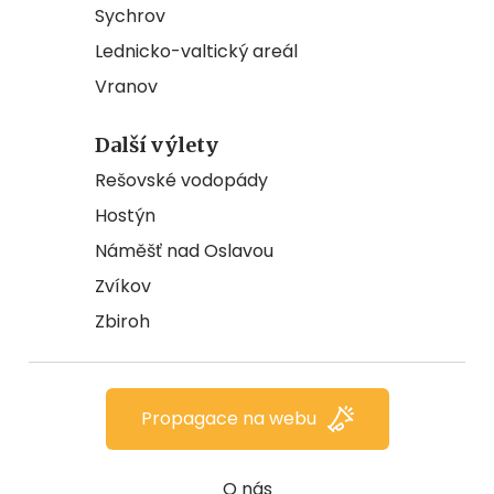
Sychrov
Lednicko-valtický areál
Vranov
Další výlety
Rešovské vodopády
Hostýn
Náměšť nad Oslavou
Zvíkov
Zbiroh
Propagace na webu
O nás