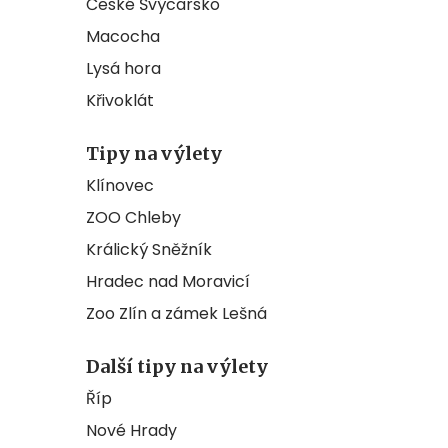
České Švýcarsko
Macocha
Lysá hora
Křivoklát
Tipy na výlety
Klínovec
ZOO Chleby
Králický Sněžník
Hradec nad Moravicí
Zoo Zlín a zámek Lešná
Další tipy na výlety
Říp
Nové Hrady