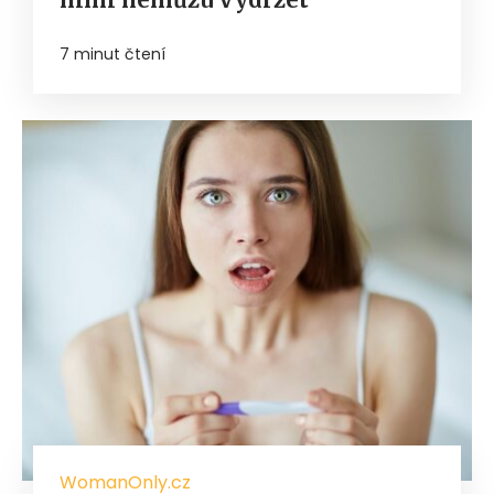
7 minut čtení
WomanOnly.cz