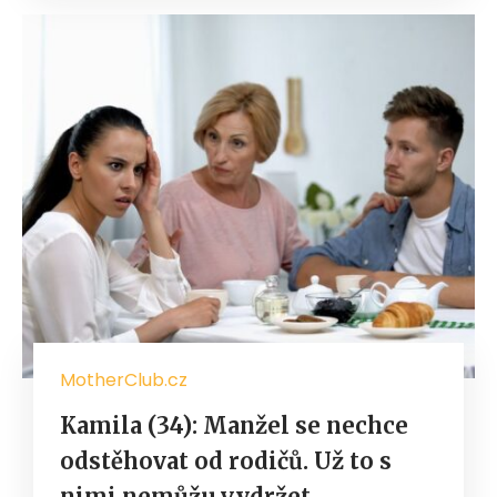
MotherClub.cz
Kamila (34): Manžel se nechce
odstěhovat od rodičů. Už to s
nimi nemůžu vydržet