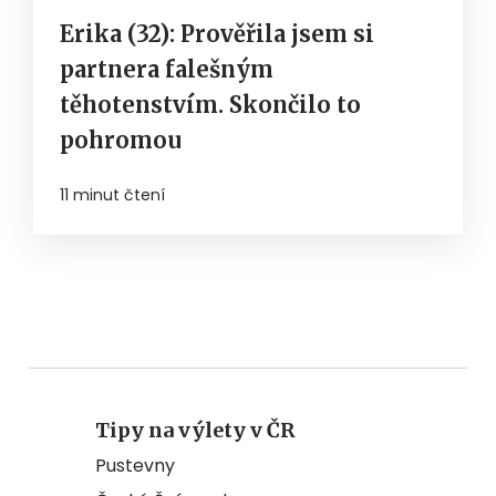
Erika (32): Prověřila jsem si
partnera falešným
těhotenstvím. Skončilo to
pohromou
11 minut čtení
Tipy na výlety v ČR
Pustevny