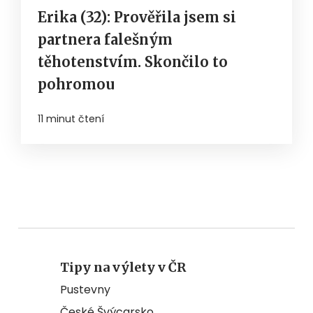
Erika (32): Prověřila jsem si
partnera falešným
těhotenstvím. Skončilo to
pohromou
11 minut čtení
Tipy na výlety v ČR
Pustevny
České Švýcarsko