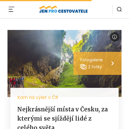
MENU
Fotogalerie
2 fotky
Kam na výlet v ČR
Nejkrásnější místa v Česku, za
kterými se sjíždějí lidé z
celého světa