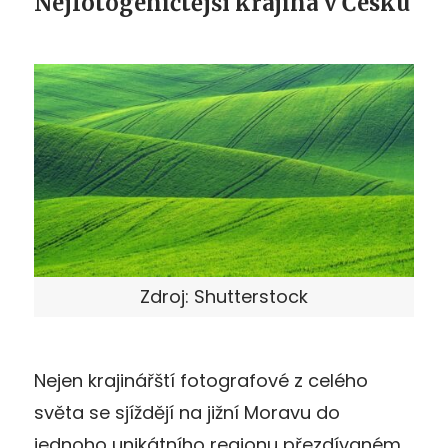
Nejfotogeničtější krajina v Česku
Zdroj: Shutterstock
Nejen krajinářští fotografové z celého
světa se sjíždějí na jižní Moravu do
jednoho unikátního regionu přezdívaném