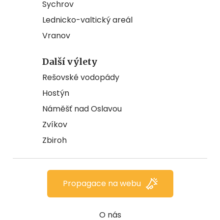
Sychrov
Lednicko-valtický areál
Vranov
Další výlety
Rešovské vodopády
Hostýn
Náměšť nad Oslavou
Zvíkov
Zbiroh
Propagace na webu
O nás