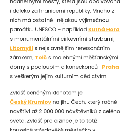
nádhernými městy, která jsou obdivovaná
i daleko za hranicemi republiky. Mnoho z
nich má ostatně i nějakou výjimečnou
památku UNESCO – například
Kutná Hora
s monumentálními církevními stavbami,
Litomyšl
s nejslavnějším renesančním
zámkem,
Telč
s malebnými měšťanskými
domy s podloubím a koneckonců i
Praha
s veškerým jejím kulturním dědictvím.
Zvlášť ceněným klenotem je
Český Krumlov
na jihu Čech, který ročně
navštíví až 2 000 000 návštěvníků z celého
světa. Zvlášť pro cizince je to totiž
kouzelné středověké městečko v