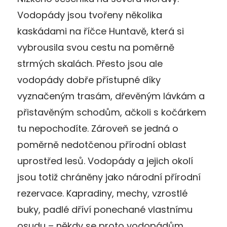
Vodopády jsou tvořeny několika
kaskádami na říčce Huntavě, která si
vybrousila svou cestu na poměrně
strmých skalách. Přesto jsou ale
vodopády dobře přístupné díky
vyznačeným trasám, dřevěným lávkám a
přistavěným schodům, ačkoli s kočárkem
tu nepochodíte. Zároveň se jedná o
poměrně nedotčenou přírodní oblast
uprostřed lesů. Vodopády a jejich okolí
jsou totiž chráněny jako národní přírodní
rezervace. Kapradiny, mechy, vzrostlé
buky, padlé dříví ponechané vlastnímu
osudu – někdy se proto vodopádům