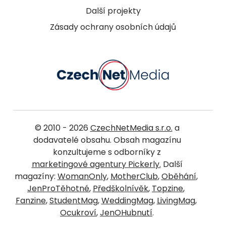
Další projekty
Zásady ochrany osobních údajů
© 2010 - 2026
CzechNetMedia s.r.o.
a
dodavatelé obsahu. Obsah magazínu
konzultujeme s odborníky z
marketingové agentury Pickerly.
Další
magazíny:
WomanOnly
,
MotherClub
,
Oběhání
,
JenProTěhotné
,
Předškolnívěk
,
Topzine
,
Fanzine
,
StudentMag
,
WeddingMag
,
LivingMag
,
Ocukroví
,
JenOHubnutí
.