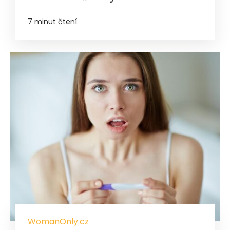
7 minut čtení
WomanOnly.cz