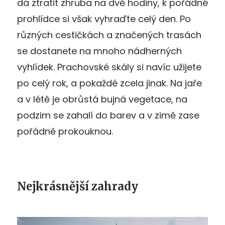
dá ztratit zhruba na dvě hodiny, k pořádné
prohlídce si však vyhraďte celý den. Po
různých cestičkách a značených trasách
se dostanete na mnoho nádherných
vyhlídek. Prachovské skály si navíc užijete
po celý rok, a pokaždé zcela jinak. Na jaře
a v létě je obrůstá bujná vegetace, na
podzim se zahalí do barev a v zimě zase
pořádně prokouknou.
Nejkrásnější zahrady