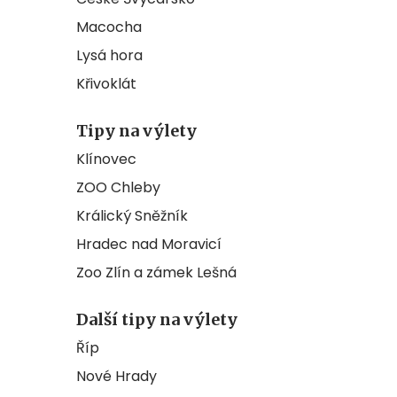
Macocha
Lysá hora
Křivoklát
Tipy na výlety
Klínovec
ZOO Chleby
Králický Sněžník
Hradec nad Moravicí
Zoo Zlín a zámek Lešná
Další tipy na výlety
Říp
Nové Hrady