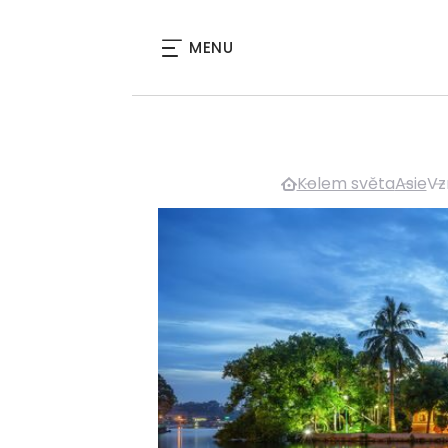
MENU
Kolem světa
Asie
Vz