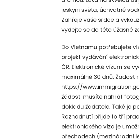
jeskyni světa, úchvatné vo
Zahřeje vaše srdce a vykouzl
vydejte se do této úžasné z
Do Vietnamu potřebujete víz
projekt vydávání elektronic
ČR. Elektronické vízum se v
maximálně 30 dnů. Žádost 
https://www.immigration.gov.
žádosti musíte nahrát fotog
dokladu žadatele. Také je p
Rozhodnutí přijde to tří pr
elektronického víza je umo
přechodech (mezinárodní le