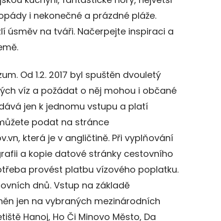
dopády i nekonečné a prázdné pláže.
í úsměv na tváři. Načerpejte inspiraci a
emě.
um. Od 1.2. 2017 byl spuštěn dvouletý
kých víz a požádat o něj mohou i občané
ydává jen k jednomu vstupu a platí
můžete podat na stránce
vn, která je v angličtině. Při vyplňování
rafii a kopie datové stránky cestovního
otřeba provést platbu vízového poplatku.
acovních dnů. Vstup na základě
žněn jen na vybraných mezinárodních
tiště Hanoj, Ho Či Minovo Město, Da