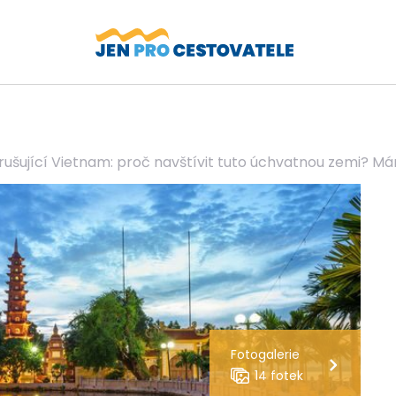
rušující Vietnam: proč navštívit tuto úchvatnou zemi? M
Fotogalerie
14 fotek