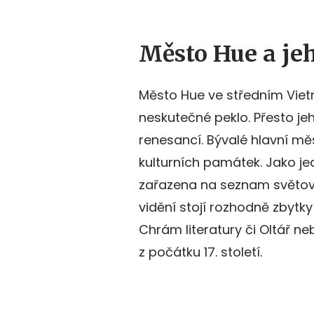
Město Hue a je
Město Hue ve středním Vietn
neskutečné peklo. Přesto je
renesancí. Bývalé hlavní mě
kulturních památek. Jako je
zařazena na seznam světové
vidění stojí rozhodně zbytky
Chrám literatury či Oltář ne
z počátku 17. století.