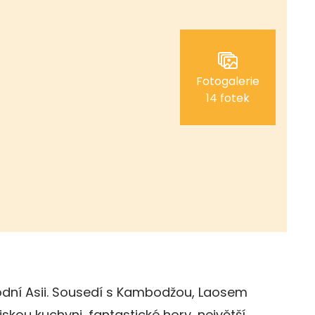
Fotogalerie
14 fotek
odní Asii. Sousedí s Kambodžou, Laosem
jskou kuchyni, fantastické hory, největší