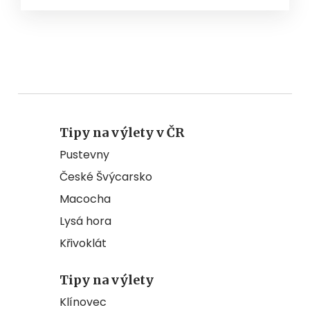
Tipy na výlety v ČR
Pustevny
České Švýcarsko
Macocha
Lysá hora
Křivoklát
Tipy na výlety
Klínovec