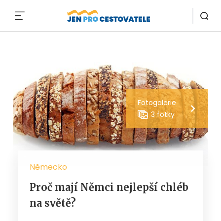
MENU
Fotogalerie
3 fotky
Německo
Proč mají Němci nejlepší chléb
na světě?