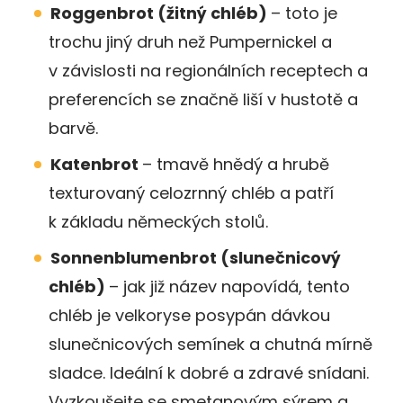
Roggenbrot (žitný chléb)
– toto je
trochu jiný druh než Pumpernickel a
v závislosti na regionálních receptech a
preferencích se značně liší v hustotě a
barvě.
Katenbrot
– tmavě hnědý a hrubě
texturovaný celozrnný chléb a patří
k základu německých stolů.
Sonnenblumenbrot (slunečnicový
chléb)
– jak již název napovídá, tento
chléb je velkoryse posypán dávkou
slunečnicových semínek a chutná mírně
sladce. Ideální k dobré a zdravé snídani.
Vyzkoušejte se smetanovým sýrem a