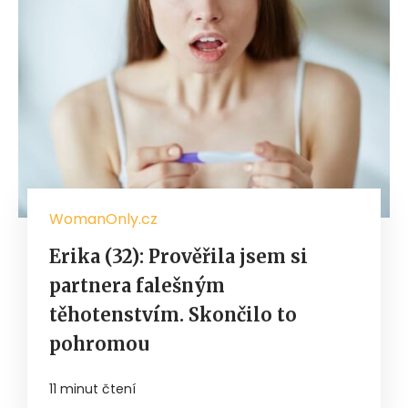
WomanOnly.cz
Erika (32): Prověřila jsem si
partnera falešným
těhotenstvím. Skončilo to
pohromou
11 minut čtení