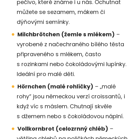
pečivo, které známe i u nás. Ochutnat
můžete se sezamem, mákem či
dýňovými semínky.
Milchbrötchen (žemle s mlékem)
–
vyrobené z načechraného bílého těsta
připraveného s mlékem, často
s rozinkami nebo čokoládovými lupínky.
Ideální pro malé děti.
Hörnchen (malé rohlíčky)
– „malé
rohy“ jsou německou verzí croissantů, i
když víc s máslem. Chutnají skvěle
s džemem nebo s čokoládovou náplní.
Vollkornbrot (celozrnný chléb)
–
většina chlebů na poličkách německých