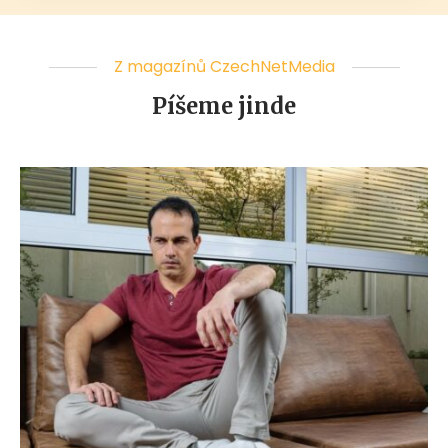
Z magazínů CzechNetMedia
Píšeme jinde